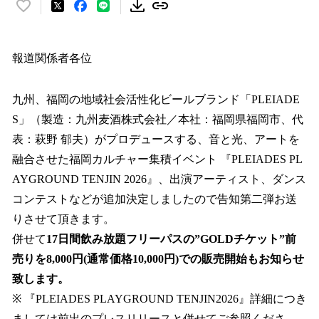
い
い
ね
！
報道関係者各位
数
を
九州、福岡の地域社会活性化ビールブランド「PLEIADE
読
み
S」（製造：九州麦酒株式会社／本社：福岡県福岡市、代
込
表：萩野 郁夫）がプロデュースする、音と光、アートを
み
融合させた福岡カルチャー集積イベント 『PLEIADES PL
中
で
AYGROUND TENJIN 2026』、出演アーティスト、ダンス
す
コンテストなどが追加決定しましたので告知第二弾お送
りさせて頂きます。
併せて
17日間飲み放題フリーパスの”GOLDチケット”前
売りを8,000円(通常価格10,000円)での販売開始もお知らせ
致します。
※ 『PLEIADES PLAYGROUND TENJIN2026』詳細につき
ましては前出のプレスリリースと併せてご参照くださ