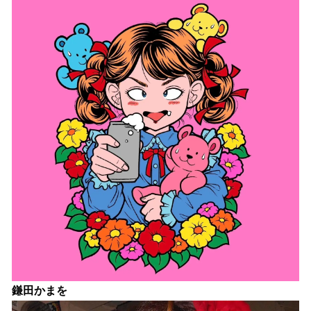
鎌田かまを