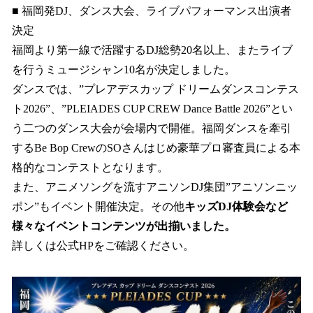
■ 福岡発DJ、ダンス大会、ライブパフォーマンス出演者
決定
福岡より第一線で活躍するDJ総勢20名以上、またライブ
を行うミュージシャン10名が決定しました。
ダンスでは、”プレアデスカップ ドリームダンスコンテス
ト2026”、”PLEIADES CUP CREW Dance Battle 2026”とい
う二つのダンス大会が会場内で開催。福岡ダンスを牽引
するBe Bop CrewのSOさんはじめ豪華プロ審査員による本
格的なコンテストとなります。
また、アニメソングを流すアニソンDJ集団”アニソンニッ
ポン”もイベント開催決定。その他
キッズDJ体験会など
様々なイベントコンテンツが出揃いました。
詳しくは公式HPをご確認ください。