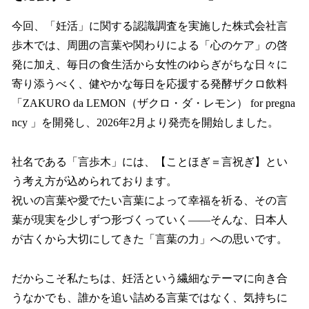
今回、「妊活」に関する認識調査を実施した株式会社言
歩木では、周囲の言葉や関わりによる「心のケア」の啓
発に加え、毎日の食生活から女性のゆらぎがちな日々に
寄り添うべく、健やかな毎日を応援する発酵ザクロ飲料
「ZAKURO da LEMON（ザクロ・ダ・レモン） for pregna
ncy 」を開発し、2026年2月より発売を開始しました。
社名である「言歩木」には、【ことほぎ＝言祝ぎ】とい
う考え方が込められております。
祝いの言葉や愛でたい言葉によって幸福を祈る、その言
葉が現実を少しずつ形づくっていく――そんな、日本人
が古くから大切にしてきた「言葉の力」への思いです。
だからこそ私たちは、妊活という繊細なテーマに向き合
うなかでも、誰かを追い詰める言葉ではなく、気持ちに