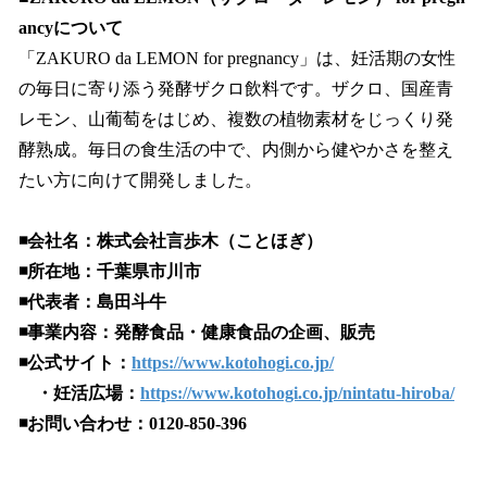
ancyについて
「ZAKURO da LEMON for pregnancy」は、妊活期の女性
の毎日に寄り添う発酵ザクロ飲料です。ザクロ、国産青
レモン、山葡萄をはじめ、複数の植物素材をじっくり発
酵熟成。毎日の食生活の中で、内側から健やかさを整え
たい方に向けて開発しました。
◾️会社名：株式会社言歩木（ことほぎ）
◾️所在地：千葉県市川市
◾️代表者：島田斗牛
◾️事業内容：発酵食品・健康食品の企画、販売
◾️公式サイト：
https://www.kotohogi.co.jp/
・妊活広場：
https://www.kotohogi.co.jp/nintatu-hiroba/
◾️お問い合わせ：0120-850-396