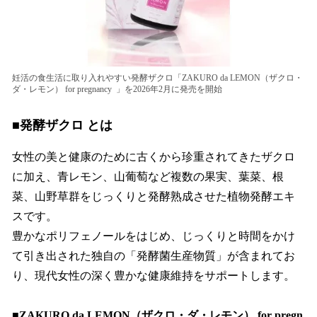
妊活の食生活に取り入れやすい発酵ザクロ「ZAKURO da LEMON（ザクロ・
ダ・レモン） for pregnancy 」を2026年2月に発売を開始
■発酵ザクロ とは
女性の美と健康のために古くから珍重されてきたザクロ
に加え、青レモン、山葡萄など複数の果実、葉菜、根
菜、山野草群をじっくりと発酵熟成させた植物発酵エキ
スです。
豊かなポリフェノールをはじめ、じっくりと時間をかけ
て引き出された独自の「発酵菌生産物質」が含まれてお
り、現代女性の深く豊かな健康維持をサポートします。
■ZAKURO da LEMON（ザクロ・ダ・レモン） for pregn