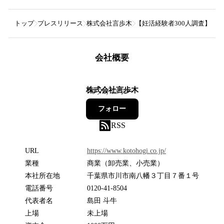
トップ
プレスリリース
株式会社言歩木
【妊活経験者300人調査】「
会社概要
株式会社言歩木
0
フォロワー
フォロー
RSS
URL
https://www.kotohogi.co.jp/
業種
商業（卸売業、小売業）
本社所在地
千葉県市川市南八幡３丁目７番１号
電話番号
0120-41-8504
代表者名
島田 斗牛
上場
未上場