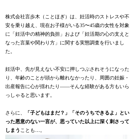
い
ね
！
株式会社言歩木（ことほぎ）は、妊活時のストレスや不
数
安を乗り越え、現在お子様がいる35〜45歳の女性を対象
を
に「妊活中の精神的負担」および「妊活期の心の支えと
読
み
なった言葉や関わり方」に関する実態調査を行いまし
込
た。
み
中
で
妊活中、先が見えない不安に押しつぶされそうになった
す
り、年齢のことが頭から離れなかったり、周囲の妊娠・
出産報告に心が揺れたり――そんな経験がある方もいら
っしゃると思います。
さらに、
「子どもはまだ？」「そのうちできるよ」とい
った悪意のない一言が、思っていた以上に深く刺さって
しまう
ことも…。