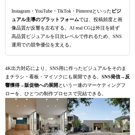
Instagram・YouTube・TikTok・Pinterestといった
ビジ
ュアル主導のプラットフォーム
では、投稿頻度と画
像品質が反響を左右する。AI real CGは外注を経ず
高品質ビジュアルを日次レベルで作れるため、SNS
運用での競争優位を支える。
4K出力対応により、SNS用に作ったビジュアルをそのま
まチラシ・看板・マイソクにも展開できる。
SNS発信→反
響獲得→販促物への展開
という一連のマーケティングフ
ローを、ひとつの制作プロセスで完結できる。