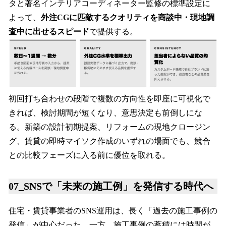
タと著名インテリアコーディネーター監修の標準設定に
よって、
外注CGに匹敵するクオリティを商談中・現地調
査中に出せるスピード
で提供する。
初回打ち合わせの段階で複数の方向性を即座に可視化で
きれば、検討期間が短くなり、意思決定も前倒しにな
る。新築の設計初期提案、リフォームの現地クロージン
グ、賃貸の即時マイソク作成のいずれの場面でも、競合
との比較フェーズに入る前に優位を取れる。
07_SNSで「未来の施工例」を発信する時代へ
住宅・賃貸事業者のSNS運用は、長く「過去の施工事例の
発信」が中心だった。一方、施工事例の蓄積には時間が