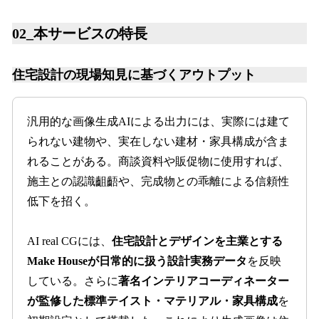
02_本サービスの特長
住宅設計の現場知見に基づくアウトプット
汎用的な画像生成AIによる出力には、実際には建て
られない建物や、実在しない建材・家具構成が含ま
れることがある。商談資料や販促物に使用すれば、
施主との認識齟齬や、完成物との乖離による信頼性
低下を招く。
AI real CGには、
住宅設計とデザインを主業とする
Make Houseが日常的に扱う設計実務データ
を反映
している。さらに
著名インテリアコーディネーター
が監修した標準テイスト・マテリアル・家具構成
を