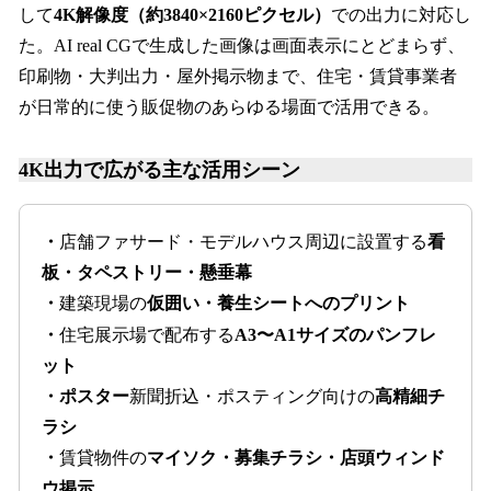
して
4K解像度（約3840×2160ピクセル）
での出力に対応し
た。AI real CGで生成した画像は画面表示にとどまらず、
印刷物・大判出力・屋外掲示物まで、住宅・賃貸事業者
が日常的に使う販促物のあらゆる場面で活用できる。
4K出力で広がる主な活用シーン
・
店舗ファサード・モデルハウス周辺に設置する
看
板・タペストリー・懸垂幕
・
建築現場の
仮囲い・養生シートへのプリント
・
住宅展示場で配布する
A3〜A1サイズのパンフレ
ット
・ポスター
新聞折込・ポスティング向けの
高精細チ
ラシ
・
賃貸物件の
マイソク・募集チラシ・店頭ウィンド
ウ掲示