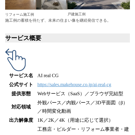
戸建施工例
リフォーム施工例
施工例の蓄積を待たず、未来の住まい像を継続発信できる。
サービス概要
サービス名
AI real CG
公式サイト
https://sales.makehouse.co.jp/ai-real-cg
提供形態
Webサービス（SaaS）／ブラウザ完結型
外観パース／内観パース／3D平面図（β）
対応領域
／時間変化動画
出力解像度
1K／2K／4K（用途に応じて選択）
工務店・ビルダー・リフォーム事業者・建