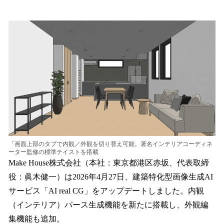
い
ね
！
数
を
読
み
込
み
中
で
す
「画面上部のタブで内観／外観を切り替え可能。著名インテリアコーディネ
ーター監修の標準テイストを搭載
Make House株式会社（本社：東京都港区赤坂、代表取締
役：眞木健一）は2026年4月27日、建築特化型画像生成AI
サービス「AI real CG」をアップデートしました。内観
（インテリア）パース生成機能を新たに搭載し、外観編
集機能も追加。