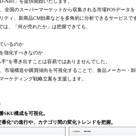
数
D-Navi」を提供開始いたします。
を
vi」は、全国のスーパーマーケットから収集される市場POSデータ
読
リティ、新商品CM効果などを多角的に分析できるサービスで
み
込
析では、「何が売れたか」は把握できても、
み
中
ているのか
で
す
を強化すべきなのか
ち手”を導き出すことは容易ではありませんでした。
vi」は、市場構造や購買傾向を可視化することで、食品メーカー・
マーケティング戦略立案を支援します。
析
SKU構成を可視化。
番化”の進行や、カテゴリ間の変化トレンドを把握。