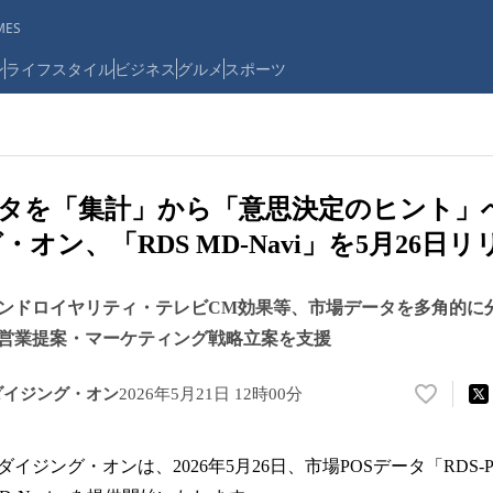
ES
ン
ライフスタイル
ビジネス
グルメ
スポーツ
ータを「集計」から「意思決定のヒント」
オン、「RDS MD-Navi」を5月26日リ
ランドロイヤリティ・テレビCM効果等、市場データ
営業提案・マーケティング戦略立案を支援
ダイジング・オン
2026年5月21日 12時00分
い
い
ね
イジング・オンは、2026年5月26日、市場POSデータ「RDS-
！