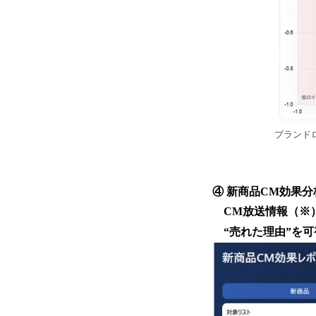
ブランド
④ 新商品CM効果分
CM放送情報（※）
“売れた理由”を可