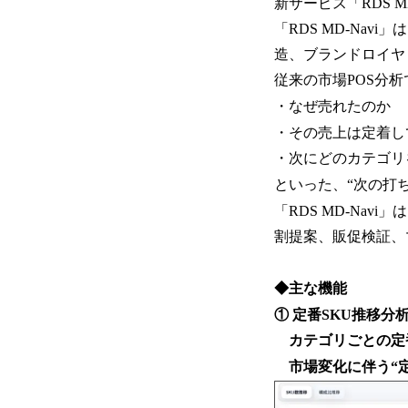
新サービス「RDS M
「RDS MD-Na
造、ブランドロイヤ
従来の市場POS分
・なぜ売れたのか
・その売上は定着し
・次にどのカテゴリ
といった、“次の打
「RDS MD-Na
割提案、販促検証、
◆主な機能
① 定番SKU推移分
カテゴリごとの定番
市場変化に伴う“定