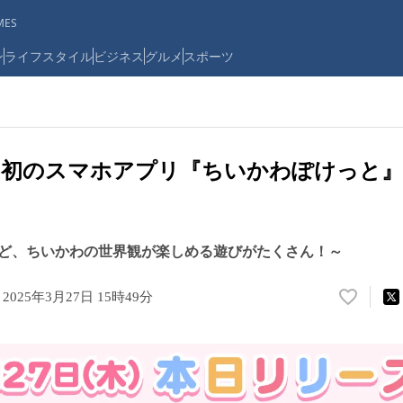
ES
ン
ライフスタイル
ビジネス
グルメ
スポーツ
」初のスマホアプリ『ちいかわぽけっと』
ど、ちいかわの世界観が楽しめる遊びがたくさん！～
ト
2025年3月27日 15時49分
い
い
ね
！
数
を