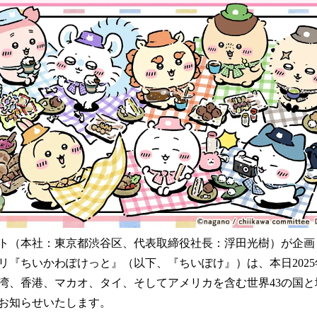
読
み
込
み
中
で
す
ト（本社：東京都渋谷区、代表取締役社長：浮田光樹）が企画
リ『ちいかわぽけっと』（以下、『ちいぽけ』）は、本日2025年
湾、香港、マカオ、タイ、そしてアメリカを含む世界43の国
お知らせいたします。