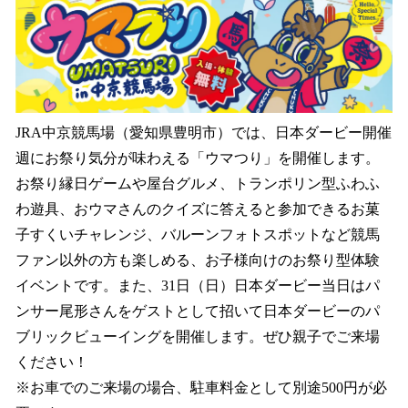
数
を
読
み
込
み
中
JRA中京競馬場（愛知県豊明市）では、日本ダービー開催
で
週にお祭り気分が味わえる「ウマつり」を開催します。
す
お祭り縁日ゲームや屋台グルメ、トランポリン型ふわふ
わ遊具、おウマさんのクイズに答えると参加できるお菓
子すくいチャレンジ、バルーンフォトスポットなど競馬
ファン以外の方も楽しめる、お子様向けのお祭り型体験
イベントです。また、31日（日）日本ダービー当日はパ
ンサー尾形さんをゲストとして招いて日本ダービーのパ
ブリックビューイングを開催します。ぜひ親子でご来場
ください！
※お車でのご来場の場合、駐車料金として別途500円が必