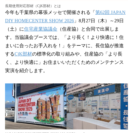
長期使用対応部材（CjK部材）とは
今年も千葉県の幕張メッセで開催される「
第62回 JAPAN
DIY HOMECENTER SHOW 2026
」8月27日（木）～29日
（土）に
住宅産業協議会
（住産協）と合同で出展しま
す。当協議会ブースでは、「より長く！より快適に！住
まいに合ったお手入れを！」をテーマに、長住協が推進
する
CjK部材
の標準化の取り組みや、住産協の「より長
く、より快適に」お住まいいただくためのメンテナンス
実演を紹介します。