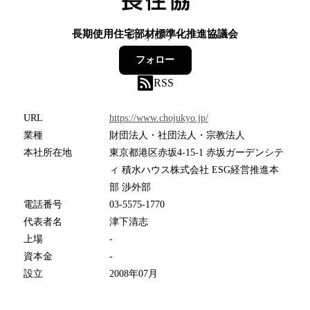
長期使用住宅部材標準化推進協議会
0
フォロワー
フォロー
RSS
URL
https://www.chojukyo.jp/
業種
財団法人・社団法人・宗教法人
本社所在地
東京都港区赤坂4-15-1 赤坂ガーデンシテ
ィ 積水ハウス株式会社 ESG経営推進本
部 渉外部
電話番号
03-5575-1770
代表者名
津下清志
上場
-
資本金
-
設立
2008年07月