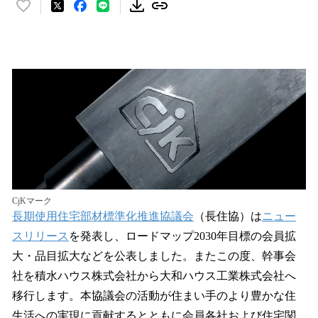
い
い
ね
！
数
を
読
み
込
み
中
で
す
CjKマーク
長期使用住宅部材標準化推進協議会
（長住協）は
ニュー
スリリース
を発表し、ロードマップ2030年目標の会員拡
大・品目拡大などを公表しました。またこの度、幹事会
社を積水ハウス株式会社から大和ハウス工業株式会社へ
移行します。本協議会の活動が住まい手のより豊かな住
生活への実現に貢献するとともに会員各社および住宅関