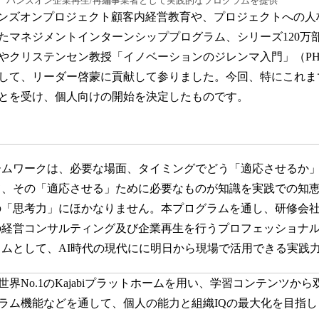
、ハンズオン企業再生/再編事業者として実践的なプログラムを提供
ハンズオンプロジェクト顧客内経営教育や、プロジェクトへの人
たマネジメントインターンシッププログラム、シリーズ120万
やクリステンセン教授「イノベーションのジレンマ入門」（PH
して、リーダー啓蒙に貢献して参りました。今回、特にこれま
とを受け、個人向けの開始を決定したものです。
ームワークは、必要な場面、タイミングでどう「適応させるか
て、その「適応させる」ために必要なものが知識を実践での知
の「思考力」にほかなりません。本プログラムを通し、研修会
の経営コンサルティング及び企業再生を行うプロフェッショナ
ムとして、AI時代の現代にに明日から現場で活用できる実践
界No.1のKajabiプラットホームを用い、学習コンテンツか
ラム機能などを通して、個人の能力と組織IQの最大化を目指し