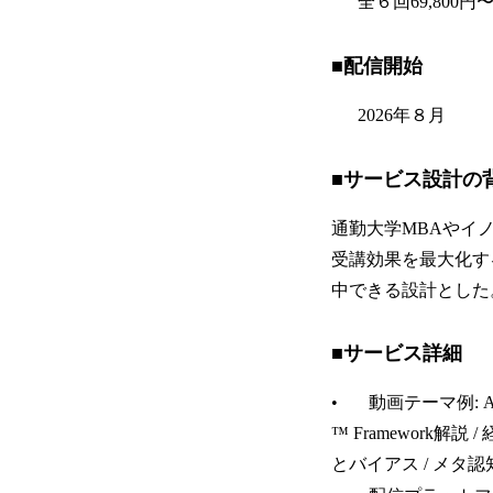
全６回69,800円
■配信開始
2026年８月
■サービス設計の
通勤大学MBAやイ
受講効果を最大化す
中できる設計とした
■サービス詳細
• 動画テーマ例: AI
™ Framework解説 
とバイアス / メタ