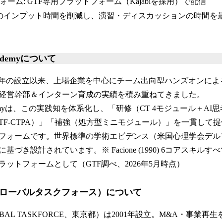
ーム: GTF専用プラットフォーム（Kajabiを採用）で配信
日のインプット時間を削減し、演習・ディスカッションの時間を
Academyについて
001年の設立以来、上場企業を中心にチーム出向型ハンズオンに
経営幹部＆インターン育成の実績を積み重ねてきました。
g Academyは、この実践知を体系化し、「研修（CT 4モジュール＋
GTF-CTPA）」「補強（処方型ミニモジュール）」を一貫して
フォームです。世界標準の学術エビデンス（米国心理学会デル
）に基づき設計されています。※ Facione (1990) 6コアスキ
ットフォームとして（GTF調べ、2026年5月時点）
グローバルタスクフォース）について
BAL TASKFORCE、東京都）は2001年設立。M&A・事業再