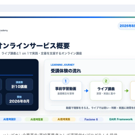
み
込
み
中
で
す