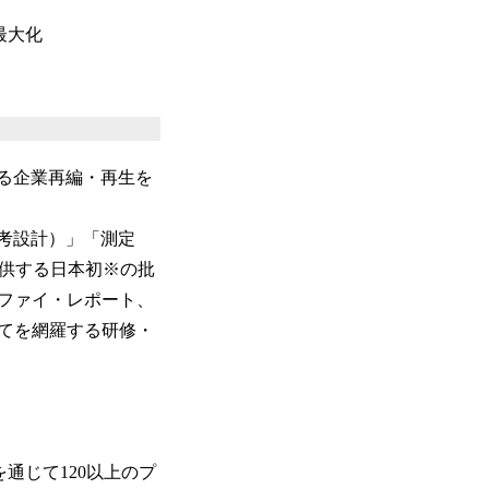
最大化
よる企業再編・再生を
AI思考設計）」「測定
提供する日本初※の批
ファイ・レポート、
ルすべてを網羅する研修・
生を通じて120以上のプ