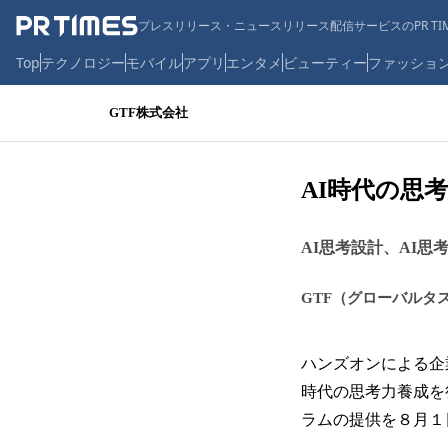
プレスリリース・ニュースリリース配信サービスのPR TIM
Top
テクノロジー
モバイル
アプリ
エンタメ
ビューティー
ファッショ
GTF株式会社
AI時代の思
AI思考設計、AI
GTF（グローバルタ
ハンズオンによる企
時代の思考力養成を行う
ラムの提供を８月１