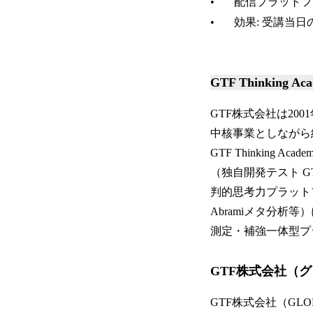
• 配信プラットフォ
• 効果: 受講当
GTF Thinking 
GTF株式会社は2
中核事業としながら
GTF Thinkin
（独自開発テスト 
判的思考力プラット
Abramiメタ分析等
測定・補強一体型プラ
GTF株式会社（
GTF株式会社（GLO