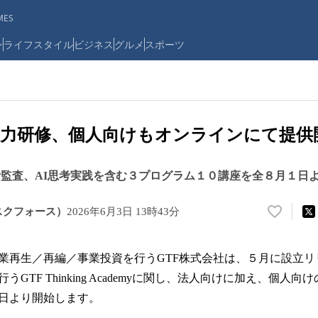
ES
ン
ライフスタイル
ビジネス
グルメ
スポーツ
考力研修、個人向けもオンラインにて提供
思考監査、AI思考実践を含む３プログラム１０講座を全８月１日
スクフォース）
2026年6月3日 13時43分
い
い
ね
業再生／再編／事業投資を行うGTF株式会社は、５月に設立リ
！
数
GTF Thinking Academyに関し、法人向けに加え、個人
を
日より開始します。
読