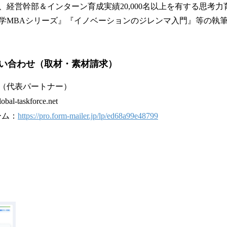
、経営幹部＆インターン育成実績20,000名以上を有する思考
学MBAシリーズ』『イノベーションのジレンマ入門』等の執筆
い合わせ（取材・素材請求）
（代表パートナー）
al-taskforce.net
ーム：
https://pro.form-mailer.jp/lp/ed68a99e48799