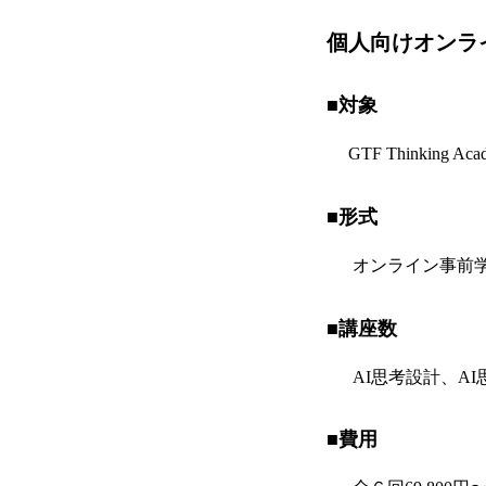
個人向けオンラ
■対象
GTF Thinkin
■
形式
オンライン事前学習
■講座数
AI思考設計、AI思
■費用