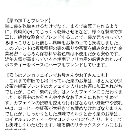
【栗の加工とブレンド】
単に栗を乾燥させるだけでなく、まるで栗菓子を作るよう
に、長時間かけてじっくり乾燥させるなど、様々な製法で加
工し、絶妙な割合でブレンドすることで、栗が元々持ってい
るほっこりとした優しい風味をお茶の上でも実現しました。
このブレンドは複数種類の栗の薫りや茶葉を組み合わせた企
業秘密！もちろん保存料や着色料は不使用だから安心です。
近年人気が高まっている本場南アフリカ産の厳選されたルイ
ボスティーをベースにハーブをブレンドしています。
【安心のノンカフェインでお母さんやお子さんにも】
これまで市販でも出回っていた栗のお茶は、ほとんどが渋
皮茶か緑茶ブレンドのカフェイン入りのお茶に加工されがち
でしたが、この「栗のお茶」はノンカフェインにこだわりま
した。妊娠中のお母さんや小さなお子さんにもおすすめで
す。カフェインの摂取を控えなければならない妊娠中や授乳
中は、コーヒーや紅茶が大好きでも諦めなければなりません
でしたが、しっかりとした風味でミルクと合う栗のお茶は、
ロイヤルミルクティーやマロンチャイにぴったり。甘くして
も美味しくいただけます。寝る前のリラックスタイムにもお