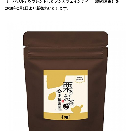
リーバジル」をブレンドしたノンカフェインティー【栗のお茶】を
読
2018年2月1日より新発売いたします。
み
込
み
中
で
す