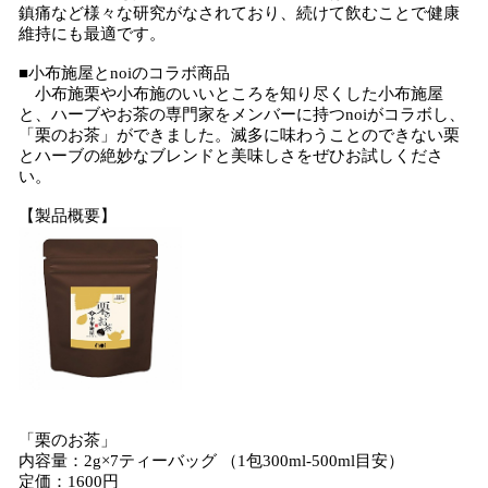
鎮痛など様々な研究がなされており、続けて飲むことで健康
維持にも最適です。
■小布施屋とnoiのコラボ商品
小布施栗や小布施のいいところを知り尽くした小布施屋
と、ハーブやお茶の専門家をメンバーに持つnoiがコラボし、
「栗のお茶」ができました。滅多に味わうことのできない栗
とハーブの絶妙なブレンドと美味しさをぜひお試しくださ
い。
【製品概要】
「栗のお茶」
内容量：2g×7ティーバッグ （1包300ml-500ml目安）
定価：1600円