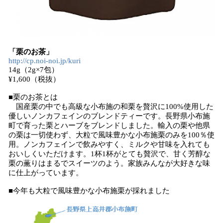
「栗のお茶」
http://cp.noi-noi.jp/kuri
14g（2g×7包）
¥1,600（税抜）
■栗のお茶とは
国産栗の中でも高級な小布施の和栗を贅沢に100%使用した
優しいノンカフェインのブレンドティーです。長野県小布施
町で育った栗とハーブをブレンドしました。輸入の栗や他県
の栗は一切使わず、大粒で風味豊かな小布施栗のみを100％使
用。ノンカフェインで飲みやすく、ミルクや甘味を入れても
おいしくいただけます。1杯1杯がとても贅沢で、甘く芳醇な
栗の薫りはまるでスイーツのよう。家族みんなが大好きな味
に仕上がっています。
■今年も大粒で風味豊かな小布施栗が採れました