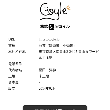
株式会社 コイル
RSS
URL
https://coyle.jp
業種
商業（卸売業、小売業）
本社所在地
東京都港区南青山2-24-15 青山タワービ
ル11,15F
電話番号
-
代表者名
星田 洋伸
上場
未上場
資本金
-
設立
2014年02月