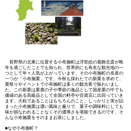
長野県の北東に位置する小布施町は浮世絵の葛飾北斎が晩
年を過ごしたことでも知られ、世界的にも有名な観光地の一
つとして年々人気が上がっています。その小布施町の名産の
一つが「小布施栗」です。今秋も採れたての新栗を求めて、
栗祭りやイベントで小布施町は多くの観光客で賑わいまし
た。この新栗は栗鹿の子や季節の逸品として国産栗の中でも
価値のある高級品として全国の料亭や百貨店に出回っていき
ます。大粒であることはもちろんのこと、しっかりと実が詰
まった小布施栗は濃い風味と薫りで、菓子や調味料にしても
味が損なわれることなくその濃厚さを堪能できるのです。そ
んな小布施栗をそのままお茶にしました。
■なぜ小布施町？