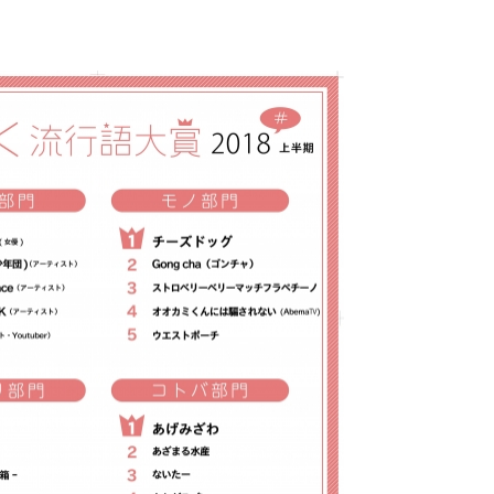
み
込
み
中
で
す