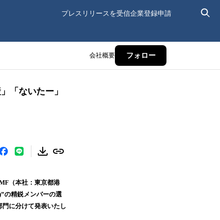
プレスリリースを受信
企業登録申請
会社概要
フォロー
産」「ないたー」
MF（本社：東京都港
*)”の精鋭メンバーの選
4部門に分けて発表いたし