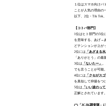
１位はスマホ向けバ
ことが人気の理由の
以下、2位・Tik Tok
【コトバ部門】
1位はヒト部門の5位
を意味する、あげ→
どテンションが上が
2位には
「あざまる水
「ありがとう」の最新
3位は
「ないたー」
。
でも言うことが可能
4位には
「クセがスゴ
を真似して抑揚をつ
5位は
「いい波のって
正解とされています
(*)「JCJK調査隊」