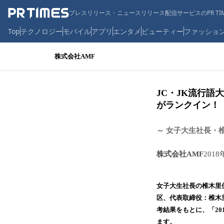
プレスリリース・ニュースリリース配信サービスのPR TIM
Top
テクノロジー
モバイル
アプリ
エンタメ
ビューティー
ファッショ
株式会社AMF
JC・JK流行語
がランクイン！
～ 女子大生社長・
株式会社AMF
2018
女子大生社長の椎木里
区、代表取締役：椎木里
考結果をもとに、「20
ます。