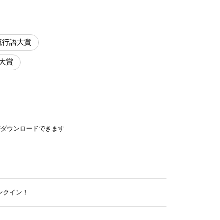
流行語大賞
語大賞
がダウンロードできます
ンクイン！