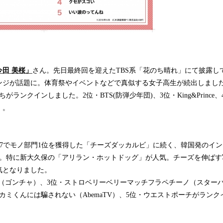
今田 美桜」
さん。先日最終回を迎えたTBS系「花のち晴れ」にて披露し
ンジが話題に。体育祭やイベントなどで真似する女子高生が続出しまし
ランクインしました。2位・BTS(防弾少年団)、3位・King&Prince、4
）。
2017でモノ部門1位を獲得した「チーズダッカルビ」に続く、韓国発のイ
に。特に新大久保の「アリラン・ホットドッグ」が人気。チーズを伸ばす
気となりました。
 cha（ゴンチャ）、3位・ストロベリーベリーマッチフラペチーノ（スターバ
カミくんには騙されない（AbemaTV）、5位・ウエストポーチがラン