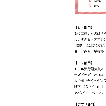
【ヒト部門】
１位に輝いたのは
「
わいすぎるヘアアレ
2位以下には次の方たちが
位・けみお（敬称略
【モノ部門】
JC・JK流行語大賞
ーズドッグ」
が1位
ルで撮り合うのが人
以下、2位・Gong
ャパン）、4位・オオ
【アプリ部門】