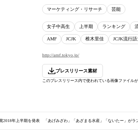
マーケティング・リサーチ
芸能
女子中高生
上半期
ランキング
AMF
JCJK
椎木里佳
JCJK流行
http://amf.tokyo.jp/
プレスリリース素材
このプレスリリース内で使われている画像ファイル
語大賞2018年上半期を発表 「あげみざわ」「あざまる水産」「ないたー」がラ