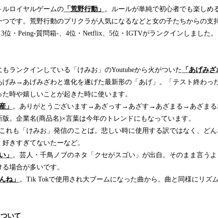
トルロイヤルゲームの
「荒野行動」
。ルールが単純で初心者でも楽しめ
一つです。荒野行動のプリクラが人気になるなどと女の子たちからの支
、3位・Peing-質問箱-、4位・Netflix、5位・IGTVがランクインしました。
にもランクインしている「けみお」のYoutubeから火がついた
「あげみざ
あげみ→あげみざわと進化を遂げた最新形の「あげ」。「テスト終わっ
った時や嬉しいことが起きた時に使います。
産」
。ありがとうございます→あざっす→あざす→あざまる→あざまる
版。企業名(商品名)×言葉は今年のトレンドにもなっています。
これも「けみお」発信のことば。悲しい時に使用する訳ではなく、どん
。好きすぎてないたーなど。
い」
。芸人・千鳥ノブのネタ「クセがスゴい」が出自。そのまま言うよ
ける場合が多いです。
んね」
。Tik Tokで使用され大ブームになった曲から。曲と同様にリ
。
について