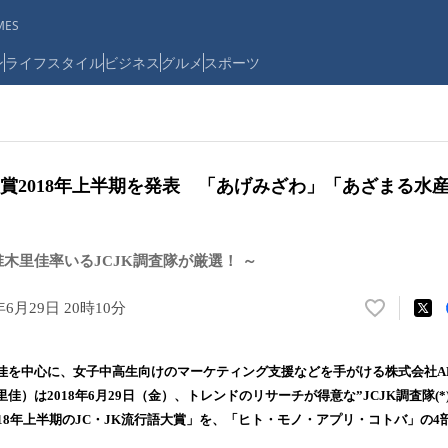
ES
ン
ライフスタイル
ビジネス
グルメ
スポーツ
大賞2018年上半期を発表 「あげみざわ」「あざまる水
椎木里佳率いるJCJK調査隊が厳選！ ～
年6月29日 20時10分
い
い
ね
佳を中心に、女子中高生向けのマーケティング支援などを手がける株式会社A
！
佳）は2018年6月29日（金）、トレンドのリサーチが得意な”JCJK調査隊(
数
18年上半期のJC・JK流行語大賞」を、「ヒト・モノ・アプリ・コトバ」の
を
読