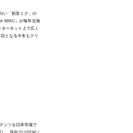
っ白い「初音ミク」の
 MIKU』が毎年北海
ンターネット上で広く
年目となる今冬もクリ
ンテンツを日本市場で
し、現在ではDTMソ