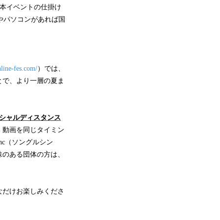
にて、本イベントの仕掛け
ンやパソコンがあれば国
nline-fes.com/
）では、
とで、より一層の夏ま
シャルディスタンス
・動画を同じタイミン
nc（ソングルシン
味のある団体の方は、
なだけお楽しみくださ