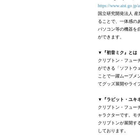
https://www.aist.go.jp
国立研究開発法人 
ることで、一体感の
パソコン等の機器を
ができます。
▼
『初音ミク』とは
クリプトン・フュー
ができる「ソフトウ
ことで一躍ムーブメ
てグッズ展開やライ
▼
『ラビット・ユキ
クリプトン・フュー
ャラクターです。モチー
クリプトンが展開する
しております。