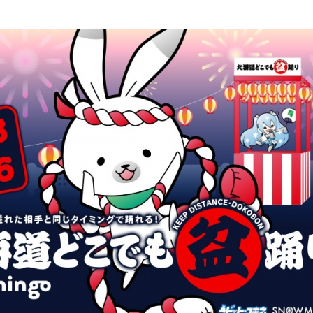
込
み
中
で
す