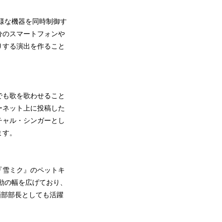
様な機器を同時制御す
分のスマートフォンや
りする演出を作ること
でも歌を歌わせること
ーネット上に投稿した
チャル・シンガーとし
ます。
『雪ミク』のペットキ
の活動の幅を広げており、
画部部長としても活躍