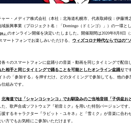
チャー・メディア株式会社（本社：北海道札幌市、代表取締役：伊藤博
域振興事業（プロジェクト名：「Domingo（ドミンゴ）」）の一環と
go」
のオンライン開催を決定いたしました。開催期間は2020年8月8日（土）
で。スマートフォンでお楽しみいただける、
ウィズコロナ時代ならではの”
者各々のスマートフォンに盆踊りの音楽・動画を同じタイミングで配信
れた相手と同じタイミングで踊ることを可能としたオンライン盆踊り
で
サイトの「参加する」を押すだけ。どのタイミングで参加しても、他の参
る仕組みです。
、
北海道では「シャンコシャンコ」でお馴染みのご当地音頭「子供盆お
した、歌声合成ソフトウェア『初音ミク』を用いた特別バージョンです
応援するキャラクター『ラビット・ユキネ』と『雪ミク』が音楽に合わ
ない方でもお気軽にご参加いただけます。