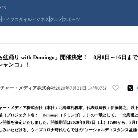
ES
ン
ライフスタイル
ビジネス
グルメ
スポーツ
踊り with Domingo」開催決定！ 8月8日～16日
シャンコ」！
チャー・メディア株式会社
2020年7月31日 14時07分
い
い
ね
ャー・メディア株式会社（本社：北海道札幌市、代表取締役：伊藤博之、以
！
（プロジェクト名：「Domingo（ドミンゴ）」）の一環として、「北海道どこ
数
イン開催を決定いたしました。開催期間は2020年8月8日（土）17:00から、8月1
を
読
しみいただける、ウィズコロナ時代ならではの”ソーシャルディスタンス盆踊
み