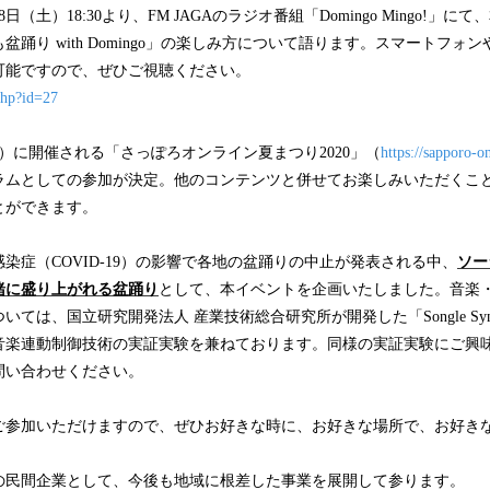
（土）18:30より、FM JAGAのラジオ番組「Domingo Mingo!」
盆踊り with Domingo」の楽しみ方について語ります。スマートフォ
可能ですので、ぜひご視聴ください。
.php?id=27
土）に開催される「さっぽろオンライン夏まつり2020」（
https://sapporo-o
ラムとしての参加が決定。他のコンテンツと併せてお楽しみいただくこ
とができます。
染症（COVID-19）の影響で各地の盆踊りの中止が発表される中、
ソー
緒に盛り上がれる盆踊り
として、本イベントを企画いたしました。音楽
いては、国立研究開発法人 産業技術総合研究所が開発した「Songle Sy
音楽連動制御技術の実証実験を兼ねております。同様の実証実験にご興
問い合わせください。
ご参加いただけますので、ぜひお好きな時に、お好きな場所で、お好き
の民間企業として、今後も地域に根差した事業を展開して参ります。