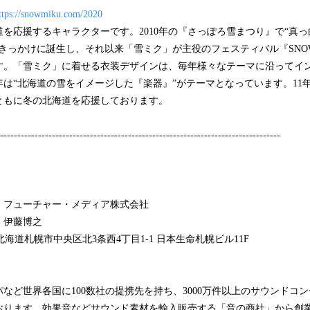
ttps://snowmiku.com/2020
を応援するキャラクターです。2010年の『さっぽろ雪まつり』で“真
きっかけに誕生し、それ以来「雪ミク」が主役のフェスティバル『SNOW
す。「雪ミク」に着せる衣装デザインは、毎年様々なテーマに沿ってイ
0年は“北海道の雪をイメージした『楽器』”がテーマとなっています。11
ともに冬の北海道を応援しております。
---------------------------------------------------------------------------------
・フューチャー・メディア株式会社
 伊藤博之
3 北海道札幌市中央区北3条西4丁目1-1 日本生命札幌ビル11F
など世界各国に100数社の提携先を持ち、3000万件以上のサウンドコ
おります。効果音などサウンド素材を輸入販売する「音の商社」から創業