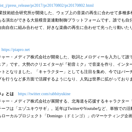
/aist_j/press_release/pr2017/pr20170802/pr20170802.html
産業技術総合研究所が開発した、ウェブ上の音楽の再生に合わせて多種多
ある演出ができる大規模音楽連動制御プラットフォームです。誰でも自
自由自在に組み合わせて、好きな楽曲の再生に合わせて光ったり動いた
https://piapro.net
チャー・メディア株式会社が開発した、歌詞とメロディーを入力して誰
ェア」です。大勢のクリエイターが『初音ミク』で音楽を作り、インタ
ントとなりました。「キャラクター」としても注目を集め、今ではバー
ブを行うなど多方面で活躍するようになり、人気は世界に拡がっており
ネ』とは
https://twitter.com/rabbityukine
チャー・メディア株式会社が展開する、北海道を応援するキャラクター
フは「エゾユキウサギ」。近年はTwitterやYoutubeなど、単独で
ローカルプロジェクト「Domingo（ドミンゴ）」のマーケティング企