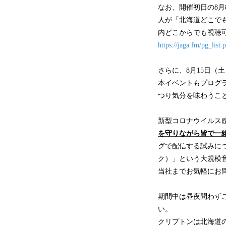
なお、開催初日の8月8日
人が「北海道どこでも
内どこからでも視聴
https://jaga.fm/pg_list
さらに、8月15日（
本イベントもプログ
つり気分を味わうこ
新型コロナウイルス感
を守りながら皆で一
グで配信する試みにつ
ク）」という大規模
当社までお気軽にお
期間中は昼夜問わず
い。
クリプトンは北海道