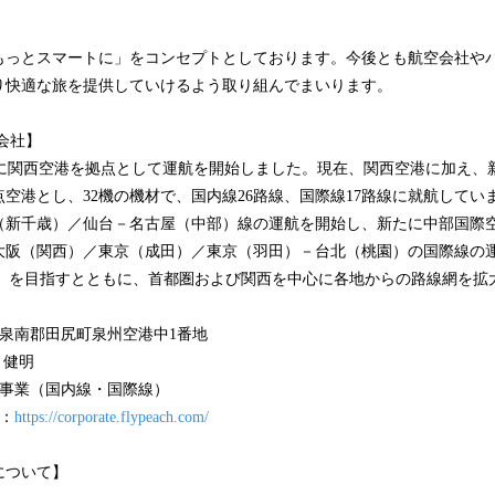
もっとスマートに」をコンセプトとしております。今後とも航空会社や
り快適な旅を提供していけるよう取り組んでまいります。
株式会社】
12年3月に関西空港を拠点として運航を開始しました。現在、関西空港に加え
空港とし、32機の機材で、国内線26路線、国際線17路線に就航していま
（新千歳）／仙台－名古屋（中部）線の運航を開始し、新たに中部国際
は大阪（関西）／東京（成田）／東京（羽田）－台北（桃園）の国際線の
C」を目指すとともに、首都圏および関西を中心に各地からの路線網を拡
泉南郡田尻町泉州空港中1番地
 健明
送事業（国内線・国際線）
：
https://corporate.flypeach.com/
について】