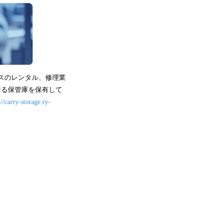
ースのレンタル、修理業
する保管庫を保有して
://carry-storage.ry-