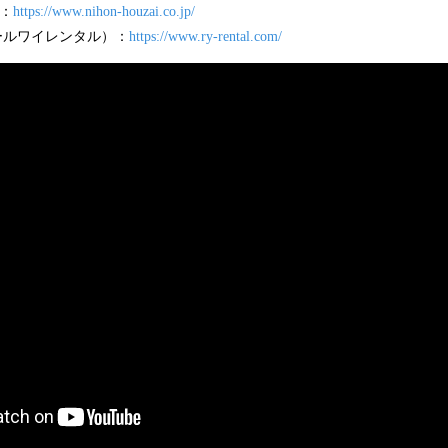
：
https://www.nihon-houzai.co.jp/
（アールワイレンタル）：
https://www.ry-rental.com/