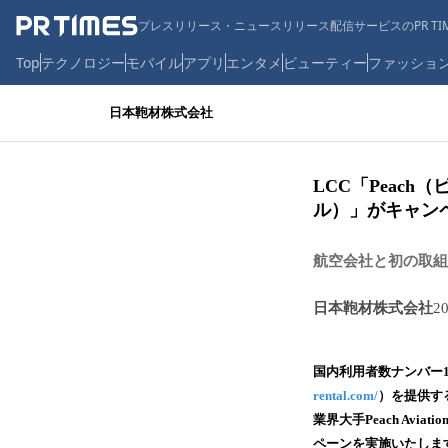
プレスリリース・ニュースリリース配信サービスのPR TIM
Top
テクノロジー
モバイル
アプリ
エンタメ
ビューティー
ファッショ
日本鞄材株式会社
LCC「Peac
ル）」がキャン
航空会社と初の取組
日本鞄材株式会社
2
国内利用者数ナンバー1
rental.com/
）を提供す
業界大手Peach Av
ペーンを実施いたしま