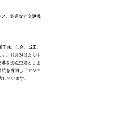
バス、鉄道など交通機
、新千歳、仙台、成田、
す。12月24日より中
空港を拠点空港としま
運航を再開し「アジア
大しています。