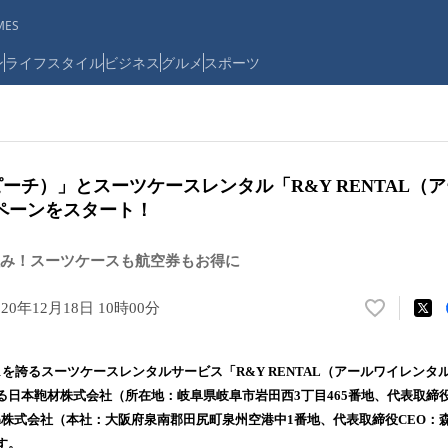
ES
ン
ライフスタイル
ビジネス
グルメ
スポーツ
h（ピーチ）」とスーツケースレンタル「R&Y RENTAL
ペーンをスタート！
み！スーツケースも航空券もお得に
020年12月18日 10時00分
い
い
ね
を誇るスーツケースレンタルサービス「R&Y RENTAL（アールワイレンタ
！
る日本鞄材株式会社（所在地：岐阜県岐阜市岩田西3丁目465番地、代表取締役
数
iation株式会社（本社：大阪府泉南郡田尻町泉州空港中1番地、代表取締役CEO
を
読
す。