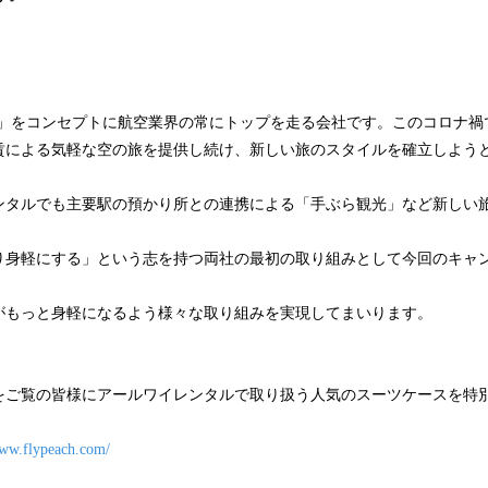
み
込
み
中
で
電車」をコンセプトに航空業界の常にトップを走る会社です。このコロナ
す
賃による気軽な空の旅を提供し続け、新しい旅のスタイルを確立しよう
ンタルでも主要駅の預かり所との連携による「手ぶら観光」など新しい
り身軽にする」という志を持つ両社の最初の取り組みとして今回のキャ
がもっと身軽になるよう様々な取り組みを実現してまいります。
サイトをご覧の皆様にアールワイレンタルで取り扱う人気のスーツケースを
www.flypeach.com/