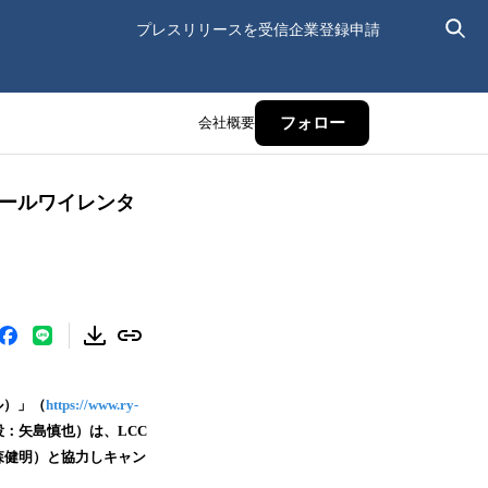
プレスリリースを受信
企業登録申請
会社概要
フォロー
（アールワイレンタ
ル）」（
https://www.ry-
：矢島慎也）は、LCC
：森健明）と協力しキャン