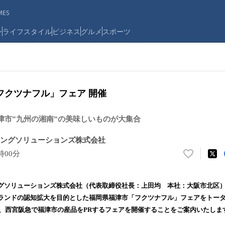
ES
ン
ライフスタイル
ビジネス
グルメ
スポーツ
フクツナフル」フェア 開催
津市”九州の湘南”の美味しいものが大集合
ングソリューションズ株式会社
7時00分
い
い
ね
グソリューションズ株式会社（代表取締役社長：上田均 本社：大阪市北区
！
ランドの認知拡大を目的とした福岡県福津市「フクツナフル」フェアをトータル
数
から、西宮阪急で福津市の産品をPRするフェアを開催することをご案内いたしま
を
読