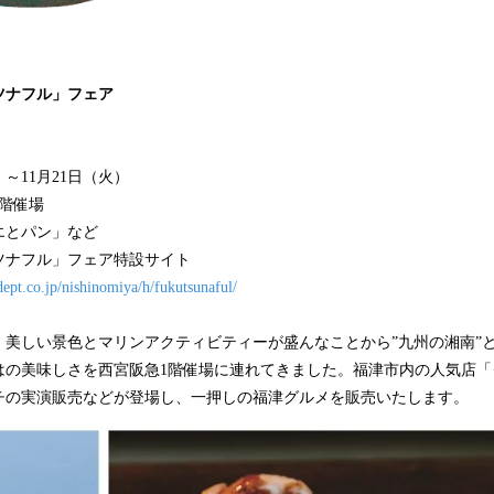
ツナフル」フェア
水）～11月21日（火）
階催場
エとパン」など
ツナフル」フェア特設サイト
dept.co.jp/nishinomiya/h/fukutsunaful/
。美しい景色とマリンアクティビティーが盛んなことから”九州の湘南”
はの美味しさを西宮阪急1階催場に連れてきました。福津市内の人気店「
チの実演販売などが登場し、一押しの福津グルメを販売いたします。