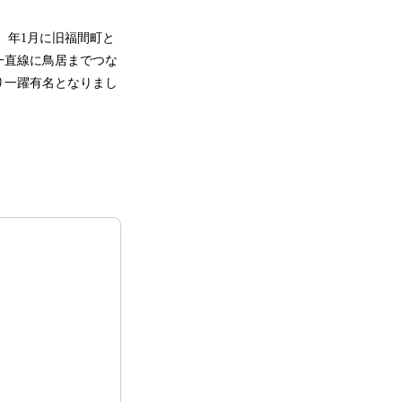
7）年1月に旧福間町と
一直線に鳥居までつな
り一躍有名となりまし