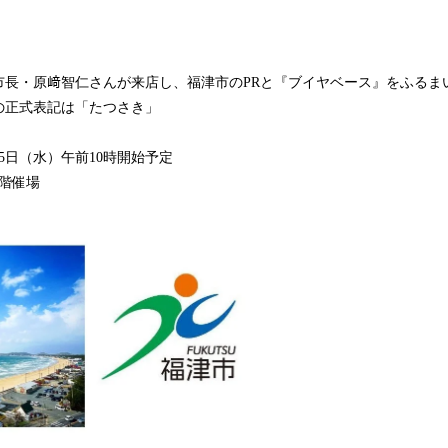
市長・原﨑智仁さんが来店し、福津市のPRと『ブイヤベース』をふるま
の正式表記は「たつさき」
月15日（水）午前10時開始予定
階催場