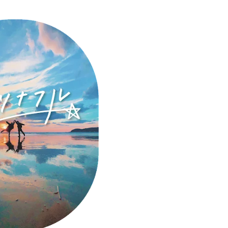
み
込
み
中
で
す