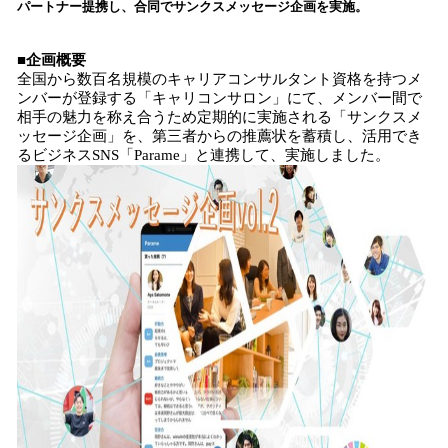
パートナー提携し、合同でサンクスメッセージ企画を実施。
み
込
■企画概要
み
全国から数百名規模のキャリアコンサルタント資格を持つメ
中
ンバーが登録する「キャリコンサロン」にて、メンバー間で
で
相手の魅力を称え合うため定期的に実施される「サンクスメ
す
ッセージ企画」を、第三者からの推薦状を蓄積し、活用でき
るビジネスSNS「Parame」と連携して、実施しました。