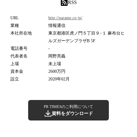
RSS
URL
http://parame.co.jp/
業種
情報通信
本社所在地
東京都港区虎ノ門５丁目９−１ 麻布台ヒ
ルズガーデンプラザB 5F
電話番号
-
代表者名
岡野亮義
上場
未上場
資本金
2600万円
設立
2020年02月
PR TIMESのご利用について
資料をダウンロード