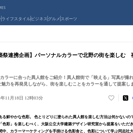
ES
ン
ライフスタイル
ビジネス
グルメ
スポーツ
築祭連携企画】パーソナルカラーで北野の街を楽しむ 
カラーに合った異人館をご紹介！異人館街で「映える」写真が撮
な魅力を再発見しながら、街を楽しむことをカラーを通して提案し
3年11月18日 12時03分
い
い
ね
ある鮮やかな色彩。 色とりどりに塗られた異人館を楽しむ方法は何かないの
！
「色彩」を楽しむべく、大阪公立大学建築デザイン研究室から提案をいただ
数
間中、カラーマーケティングを手掛ける色彩舎と、色彩について学ぶ同志社
を