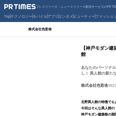
プレスリリース・ニュースリリース配信サービスのPR TIM
Top
テクノロジー
モバイル
アプリ
エンタメ
ビューティー
ファッショ
株式会社色彩舎
【神戸モダン建
館
あなたのパーソナル
し！ 異人館の新た
株式会社色彩舎
202
北野異人館の特徴でも
今回はそんな異人館の
神戸モダン建築祭の期