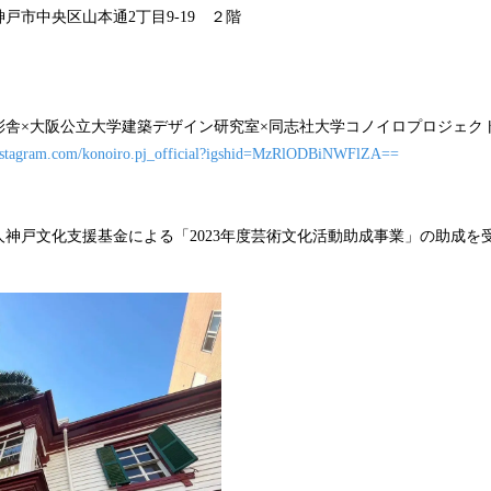
戸市中央区山本通2丁目9-19 ２階
彩舎×大阪公立大学建築デザイン研究室×同志社大学コノイロプロジェク
/instagram.com/konoiro.pj_official?igshid=MzRlODBiNWFlZA==
神戸文化支援基金による「2023年度芸術文化活動助成事業」の助成を