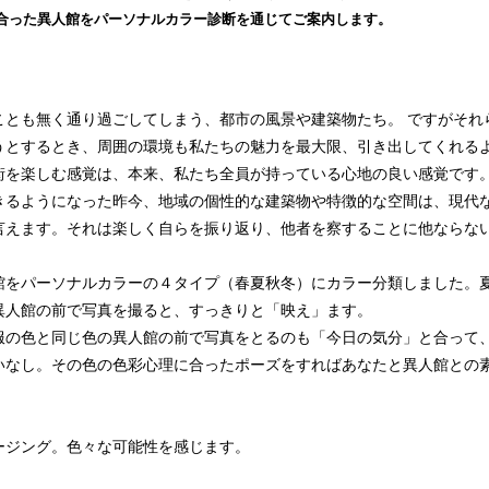
読
合った異人館をパーソナルカラー診断を通じてご案内します。
み
込
み
中
ことも無く通り過ごしてしまう、都市の風景や建築物たち。 ですがそれ
で
うとするとき、周囲の環境も私たちの魅力を最大限、引き出してくれる
す
街を楽しむ感覚は、本来、私たち全員が持っている心地の良い感覚です。 
きるようになった昨今、地域の個性的な建築物や特徴的な空間は、現代
言えます。それは楽しく自らを振り返り、他者を察することに他ならな
館をパーソナルカラーの４タイプ（春夏秋冬）にカラー分類しました。
異人館の前で写真を撮ると、すっきりと「映え」ます。
服の色と同じ色の異人館の前で写真をとるのも「今日の気分」と合って
いなし。その色の色彩心理に合ったポーズをすればあなたと異人館との
ージング。色々な可能性を感じます。