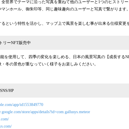
、全世界でテーマに沿った写真を重ねて他のユーザーと1つのヒストリー
やマンホール、御朱印等、同じ趣味趣向のユーザーと写真で繋がります
するという特性を活かし、マップ上で風景を楽しむ事が出来る仕様変更
トリーNFT販売中
機能を使用して、四季の変化を楽しめる、日本の風景写真の【成長するN
秋・冬の景色が重なっていく様子をお楽しみください。
NS/HP
pple.com/app/id1553849770
ay.google.com/store/apps/details?id=com.gallusys.meteor
r.com/
sys.com/