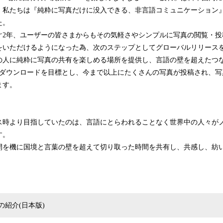
、私たちは『純粋に写真だけに没入できる、非言語コミュニケーション
た。
ぐ2年、ユーザーの皆さまからもその気軽さやシンプルに写真の閲覧・投
をいただけるようになった為、次のステップとしてグローバルリリース
の人に純粋に写真の共有を楽しめる場所を提供し、言語の壁を超えたつ
00万ダウンロードを目標とし、今まで以上にたくさんの写真が投稿され、
ます。
ス時より目指していたのは、言語にとらわれることなく世界中の人々が
す。
開を機に国境と言葉の壁を超えて切り取った時間を共有し、共感し、紡
。
の紹介(日本版)