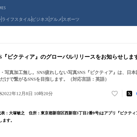
ES
ン
ライフスタイル
ビジネス
グルメ
スポーツ
NS『ピクティア』のグローバルリリースをお知らせしま
・写真加工無し。SNS疲れしない写真SNS『ピクティア』は、日
だけで繋がるSNSを目指します。（対応言語：英語）
S
2022年12月8日 10時20分
い
い
ね
S(代表：大塚敏之 住所：東京都新宿区西新宿3丁目2番9号)はアプリ『ピクテ
！
します。
数
を
読