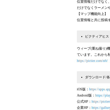
位置情報だけでなく
だけでなくラーメン
【マップ機能向上】
位置情報と共に投稿
ピクティアヒス
ウィーブ(重ね撮り)
ています。これから
https://pictier.com/nft/
ダウンロード/各S
iOS版：
https://apps.a
Android版：
https://pl
公式HP：
https://pictie
企業HP：
https://gallu