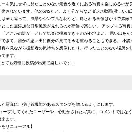
ューを気にせずに見たことのない景色や近くにある写真を楽しめるのが良
癒されています。他のSNSだと、よく分からないダンス動画(激しい加
とは全く違って、風景やシンプルな花など、癒される画像ばかりで素敵
りとった無添加な日常風景が見れるのが新鮮で楽しい。 アップする写真
、「どこかの誰か」として気楽に投稿できるのが心地よい。 思い出をそ
ができて、誰かの思い出に自分の見てる今を重ねることもできる。 小説
写真を見ながら撮影者の気持ちを想像したり、行ったことのない場所を
ってます。
、とても気軽に投稿が出来て楽しいです！
】
した写真に、投げ銭機能のあるスタンプを贈れるようにします。
ウィーブ)してくれたユーザーや、心動かされた写真に、コメントではな
出来ます。
ーをリニューアル】