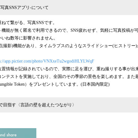
写真SNSアプリ‐について
ねて繋がる、写真SNSです。
ト機能が無く匿名で利用できるので、SNS疲れせず、気軽に写真投稿が
いいね数等に影響されません。
点撮影)機能があり、タイムラプスのようなスライドショー(ヒストリー
ps://app.pictier.com/photo/VNXxeTu2wgodiHLYLWqF
位置情報が記録されているので、実際に足を運び、重ね撮りする事が出
コンテストを実施しており、全国のその季節の景色を楽しめます。また
Fungible Token）をプレゼントしています。(日本国内限定)
で目指す〈言語の壁を超えたつながり〉