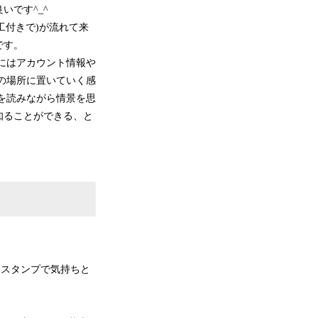
いです^_^
工付きで)が流れて来
です。
にはアカウント情報や
の場所に置いていく感
を読みながら情景を思
知ることができる、と
くスタンプで気持ちと