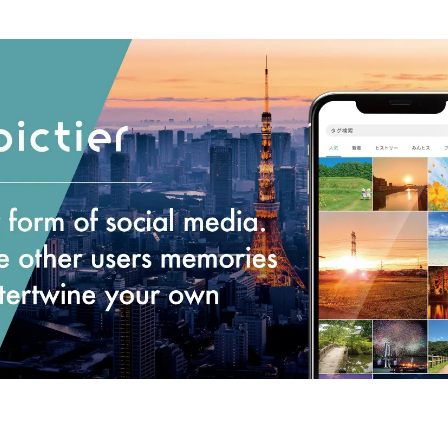
み
込
み
中
で
す