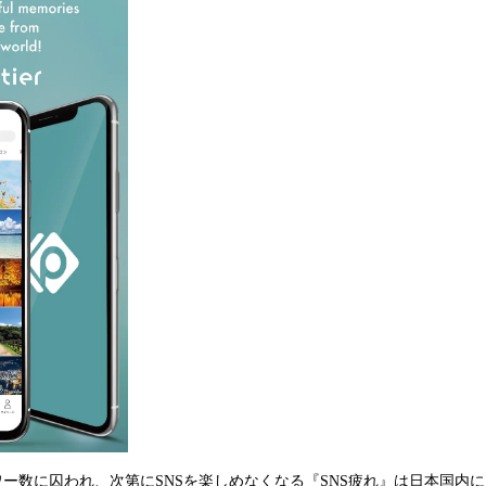
ワー数に囚われ、次第にSNSを楽しめなくなる『SNS疲れ』は日本国内