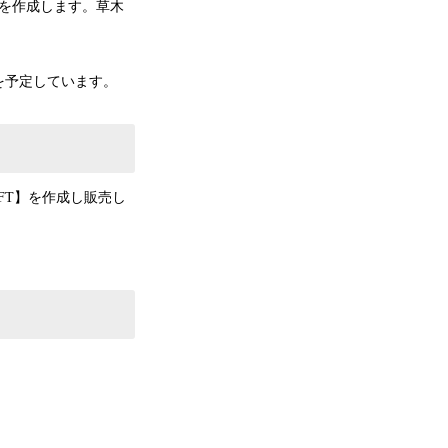
を作成します。草木
。
を予定しています。
FT】を作成し販売し