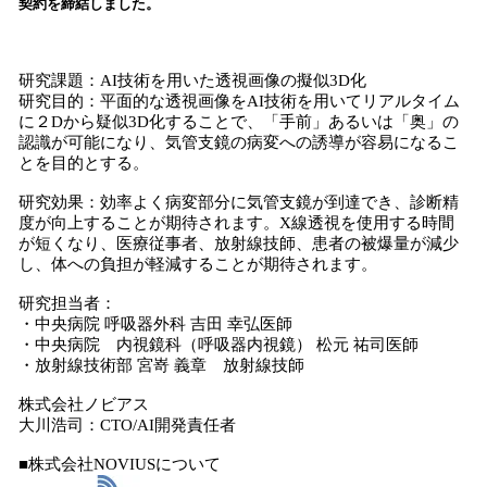
契約を締結しました。
み
込
み
研究課題：AI技術を用いた透視画像の擬似3D化
中
研究目的：平面的な透視画像をAI技術を用いてリアルタイム
で
に２Dから疑似3D化することで、「手前」あるいは「奥」の
す
認識が可能になり、気管支鏡の病変への誘導が容易になるこ
とを目的とする。
研究効果：効率よく病変部分に気管支鏡が到達でき、診断精
度が向上することが期待されます。X線透視を使用する時間
が短くなり、医療従事者、放射線技師、患者の被爆量が減少
し、体への負担が軽減することが期待されます。
研究担当者：
・中央病院 呼吸器外科 吉田 幸弘医師
・中央病院 内視鏡科（呼吸器内視鏡） 松元 祐司医師
・放射線技術部 宮嵜 義章 放射線技師
株式会社ノビアス
大川浩司：CTO/AI開発責任者
■株式会社NOVIUSについて