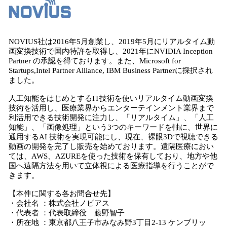
NOVIUS社は2016年5月創業し、2019年5月にリアルタイム動
画変換技術で国内特許を取得し、2021年にNVIDIA Inception
Partner の承認を得ております。また、Microsoft for
Startups,Intel Partner Alliance, IBM Business Partnerに採択され
ました。
人工知能をはじめとするIT技術を使いリアルタイム動画変換
技術を活用し、医療業界からエンターテインメント業界まで
利活用できる技術開発に注力し、「リアルタイム」、「人工
知能」、「画像処理」という3つのキーワードを軸に、世界に
通用するAI 技術を実現可能にし、現在、裸眼3Dで視聴できる
動画の開発を完了し販売を始めております。遠隔医療におい
ては、AWS、AZUREを使った技術を保有しており、地方や他
国へ遠隔方法を用いて立体視による医療指導を行うことがで
きます。
【本件に関する各お問合せ先】
・会社名 ：株式会社ノビアス
・代表者 ：代表取締役 藤野智子
・所在地 ：東京都八王子市みなみ野3丁目2-13 ケンブリッ