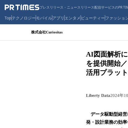
プレスリリース・ニュースリリース配信サービスのPR TIM
Top
テクノロジー
モバイル
アプリ
エンタメ
ビューティー
ファッショ
株式会社Curiositas
AI図面解析
を提供開始／
活用プラットフォー
Liberty Data
2024年1
データ駆動型経営に向
発・設計業務の効率化に