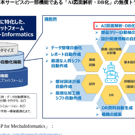
を
、本サービスの一部機能である「AI図面解析・DB化」の無償
読
み
込
み
中
で
す
 MechaInformatics」：
-nation.com/dspmechainformatics/