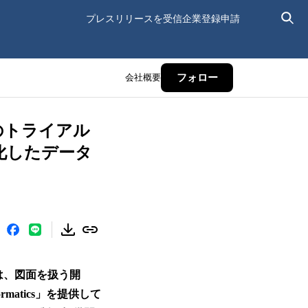
プレスリリースを受信
企業登録申請
会社概要
フォロー
のトライアル
化したデータ
aは、図面を扱う開
matics」を提供して