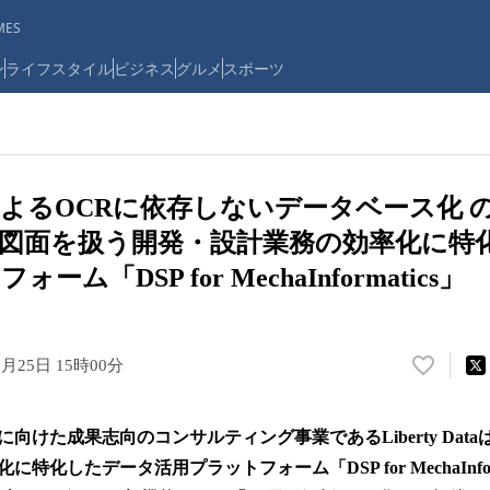
ES
ン
ライフスタイル
ビジネス
グルメ
スポーツ
によるOCRに依存しないデータベース化 
図面を扱う開発・設計業務の効率化に特
ム「DSP for MechaInformatics」
0月25日 15時00分
い
い
ね
けた成果志向のコンサルティング事業であるLiberty Dat
！
数
特化したデータ活用プラットフォーム「DSP for MechaInfor