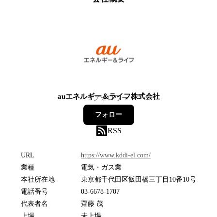
auエネルギー＆ライフ株式会社
3
フォロワー
フォロー
RSS
URL
https://www.kddi-el.com/
業種
電気・ガス業
本社所在地
東京都千代田区飯田橋三丁目10番10号
電話番号
03-6678-1707
代表者名
齋藤 茂
上場
未上場