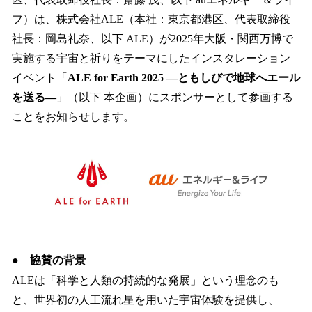
を
フ）は、株式会社ALE（本社：東京都港区、代表取締役
読
み
社長：岡島礼奈、以下 ALE）が2025年大阪・関西万博で
込
実施する宇宙と祈りをテーマにしたインスタレーション
み
イベント「
ALE for Earth 2025 ―ともしびで地球へエール
中
で
を送る―
」（以下 本企画）にスポンサーとして参画する
す
ことをお知らせします。
●
協賛の背景
ALEは「科学と人類の持続的な発展」という理念のも
と、世界初の人工流れ星を用いた宇宙体験を提供し、