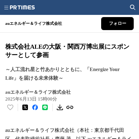
auエネルギー＆ライフ株式会社
フォロー
株式会社ALEの大阪・関西万博出展にスポン
サーとして参画
～人工流れ星と竹あかりとともに、「Energize Your
Life」を届ける未来体験～
auエネルギー＆ライフ株式会社
2025年6月13日 15時00分
い
い
ね
！
auエネルギー＆ライフ株式会社（本社：東京都千代田
数
区、代表取締役社長：齋藤 茂、以下 auエネルギー＆ライ