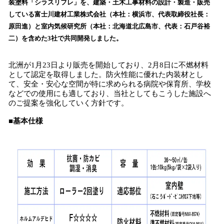
装塗料「シラスリフレ」を、建築・土木工事材料の設計・製造・販売
読
している富士川建材工業株式会社（本社：横浜市、代表取締役社長：
み
原田進）と室内気候研究所（本社：北海道北広島市、代表：石戸谷裕
込
二）を含めた3社で共同開発しました。
み
中
で
北洲が1月23日より販売を開始しており、2月8日に不燃材料
す
として認定を取得しました。防火性能に優れた内装材とし
て、安全・安心な空間が特に求められる病院や保育所、学校
などでの使用にも適しており、当社としてもこうした施設へ
のご提案を強化していく方針です。
■基本仕様