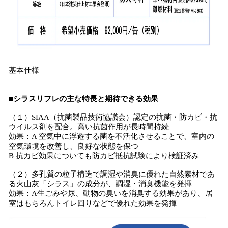
基本仕様
■シラスリフレの主な特長と期待できる効果
（１）SIAA（抗菌製品技術協議会）認定の抗菌・防カビ・抗
ウイルス剤を配合。高い抗菌作用が長時間持続
効果：A 空気中に浮遊する菌を不活化させることで、室内の
空気環境を改善し、良好な状態を保つ
B 抗カビ効果についても防カビ抵抗試験により検証済み
（２）多孔質の粒子構造で調湿や消臭に優れた自然素材であ
る火山灰「シラス」の成分が、調湿・消臭機能を発揮
効果：A生ごみや尿、動物の臭いを消臭する効果があり、居
室はもちろんトイレ回りなどで優れた効果を発揮