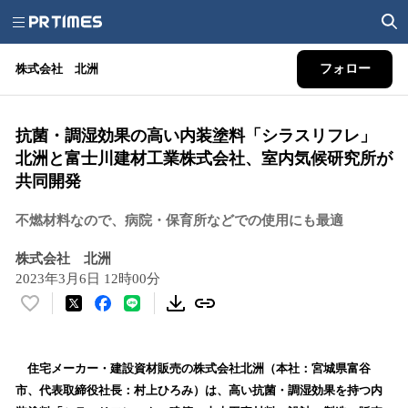
株式会社 北洲
フォロー
抗菌・調湿効果の高い内装塗料「シラスリフレ」
北洲と富士川建材工業株式会社、室内気候研究所が
共同開発
不燃材料なので、病院・保育所などでの使用にも最適
株式会社 北洲
2023年3月6日 12時00分
い
い
ね
！
住宅メーカー・建設資材販売の株式会社北洲（本社：宮城県富谷
数
市、代表取締役社長：村上ひろみ）は、高い抗菌・調湿効果を持つ内
を