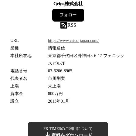
Crico株式会社
1
フォロワー
フォロー
RSS
URL
https://www.crico-japan.com/
業種
情報通信
本社所在地
東京都千代田区外神田3-6-17 フェニック
スビル7F
電話番号
03-6206-8965
代表者名
市川剛実
上場
未上場
資本金
800万円
設立
2013年01月
PR TIMESのご利用について
資料をダウンロード