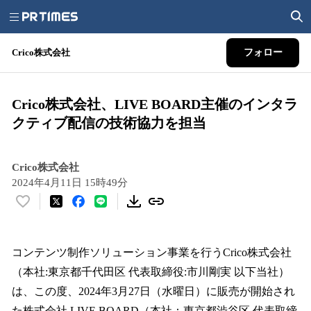
Crico株式会社
フォロー
Crico株式会社、LIVE BOARD主催のインタラ
クティブ配信の技術協力を担当
Crico株式会社
2024年4月11日 15時49分
い
い
ね
！
コンテンツ制作ソリューション事業を行うCrico株式会社
数
（本社:東京都千代田区 代表取締役:市川剛実 以下当社）
を
は、この度、2024年3月27日（水曜日）に販売が開始され
読
み
た株式会社 LIVE BOARD（本社：東京都渋谷区 代表取締