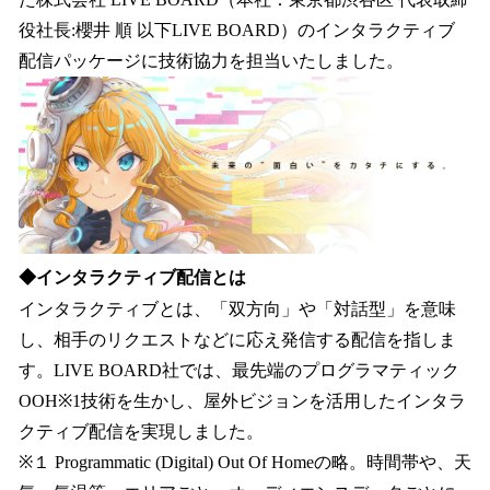
込
役社長:櫻井 順 以下LIVE BOARD）のインタラクティブ
み
配信パッケージに技術協力を担当いたしました。
中
で
す
◆インタラクティブ配信とは
インタラクティブとは、「双方向」や「対話型」を意味
し、相手のリクエストなどに応え発信する配信を指しま
す。LIVE BOARD社では、最先端のプログラマティック
OOH※1技術を生かし、屋外ビジョンを活用したインタラ
クティブ配信を実現しました。
※１ Programmatic (Digital) Out Of Homeの略。時間帯や、天