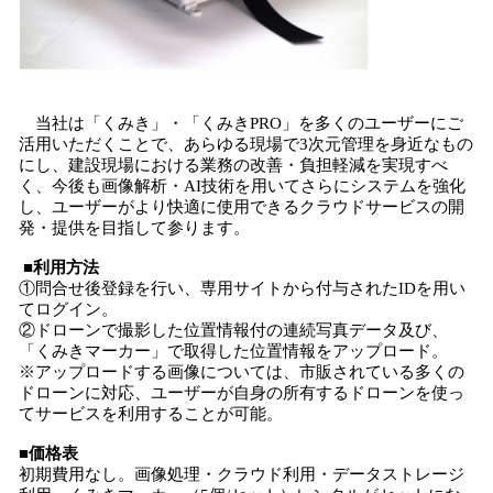
当社は「くみき」・「くみきPRO」を多くのユーザーにご
活用いただくことで、あらゆる現場で3次元管理を身近なもの
にし、建設現場における業務の改善・負担軽減を実現すべ
く、今後も画像解析・AI技術を用いてさらにシステムを強化
し、ユーザーがより快適に使用できるクラウドサービスの開
発・提供を目指して参ります。
■利用方法
①問合せ後登録を行い、専用サイトから付与されたIDを用い
てログイン。
②ドローンで撮影した位置情報付の連続写真データ及び、
「くみきマーカー」で取得した位置情報をアップロード。
※アップロードする画像については、市販されている多くの
ドローンに対応、ユーザーが自身の所有するドローンを使っ
てサービスを利用することが可能。
■価格表
初期費用なし。画像処理・クラウド利用・データストレージ