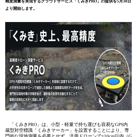
精度測量を実現するクラウドサービス「くみきPRO」の提供を5月30日
み
より開始します。
込
み
中
で
す
「くみきPRO」は、小型・軽量で持ち運びも容易なGPS内
蔵型対空標識「くみきマーカー」を設置することにより、専
門的な現地測量を必要とせず、汎用ドローンで±10cm以内（G