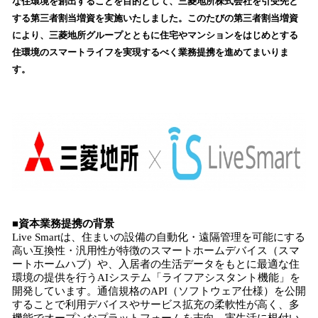
な住環境を創出することを目的として、三菱地所株式会社を引受先と
読
する第三者割当増資を実施いたしました。このたびの第三者割当増資
み
により、三菱地所グループとともに住宅やマンションをはじめとする
込
住環境のスマートライフを実現するべく業務提携を進めてまいりま
み
す。
中
で
す
■
資本業務提携
の背景
Live Smartは、住まいの設備の自動化・遠隔管理を可能にする
高い互換性・汎用性が特徴のスマートホームデバイス（スマ
ートホームハブ）や、入居者の生活データをもとに最適な住
環境の提供を行うAIシステム「ライフアシスタント機能」を
開発しています。通信規格のAPI（ソフトウェア仕様）を公開
することで利用デバイスやサービス拡充の柔軟性が高く、多