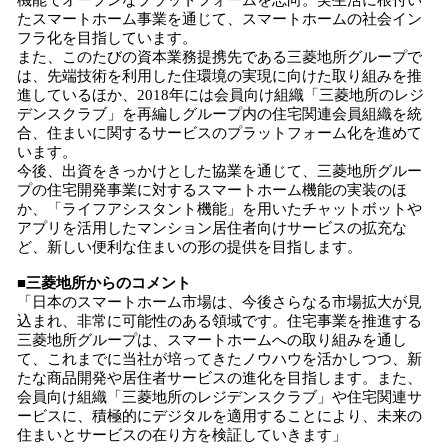
機能でオープンなプラットフォームを志向。実生活に根付い
たスマートホーム事業を通じて、スマートホームの社会イン
フラ化を目指しています。
また、このたびの資本業務提携先である三菱地所グループで
は、先端技術を利用した住環境の実現に向けた取り組みを推
進しているほか、2018年には会員向け組織「三菱地所のレジ
デンスクラブ」を再編しグループ内の住宅関連会員組織を統
合、住まいに関するサービスのプラットフォーム化を進めて
います。
今後、出資をきっかけとした協業を通じて、三菱地所グルー
プの住宅開発事業に対するスマートホーム機能の実装のほ
か、「ライフアシスタント機能」を用いたチャットボットや
アプリを活用したマンション居住者向けサービスの拡充な
ど、新しい便利な住まいの形の提供を目指します。
■三菱地所からのコメント
「日本のスマートホーム市場は、今後さらなる市場拡大が見
込まれ、非常に可能性のある領域です。住宅事業を推進する
三菱地所グループは、スマートホームへの取り組みを通し
て、これまでに当社が培ってきたノウハウを活かしつつ、新
たな商品開発や居住者サービスの進化を目指します。また、
会員向け組織「三菱地所のレジデンスクラブ」や住宅関連サ
ービスに、積極的にデジタルを適用することにより、未来の
住まいとサービスの在り方を検証していきます」