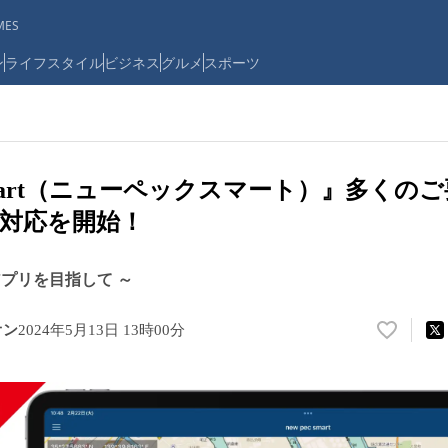
ES
ン
ライフスタイル
ビジネス
グルメ
スポーツ
c smart（ニューペックスマート）』多く
対応を開始！
アプリを目指して ～
オン
2024年5月13日 13時00分
い
い
ね
！
数
を