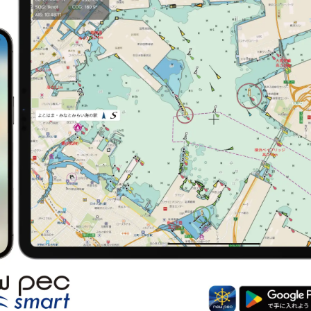
読
み
込
み
中
で
す