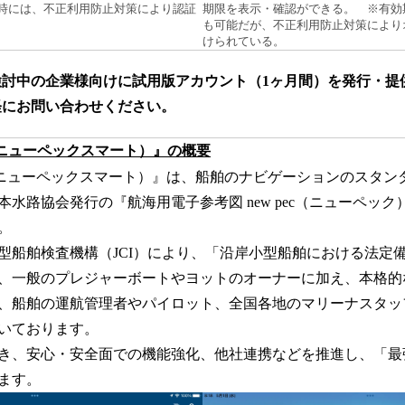
時には、不正利用防止対策により認証
期限を表示・確認ができる。 ※有効
も可能だが、不正利用防止対策により
けられている。
検討中の企業様向けに試用版アカウント（1ヶ月間）を発行・提
軽にお問い合わせください。
mart（ニューペックスマート）』の概要
mart（ニューペックスマート）』は、船舶のナビゲーションのスタ
水路協会発行の『航海用電子参考図 new pec（ニューペッ
。
船舶検査機構（JCI）により、「沿岸小型船舶における法定
、一般のプレジャーボートやヨットのオーナーに加え、本格的
、船舶の運航管理者やパイロット、全国各地のマリーナスタッ
いております。
き、安心・安全面での機能強化、他社連携などを推進し、「最
ます。