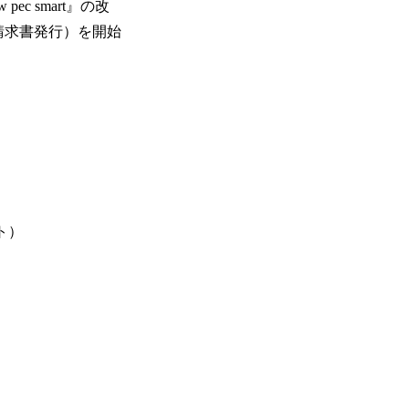
 smart』の改
請求書発行）を開始
ント）