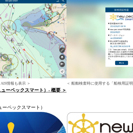
AIS情報も表示 ＞
＜ 船舶検査時に使用する「船検用証明
rt（ニューペックスマート）- 概要 ＞
rt（ニューペックスマート）