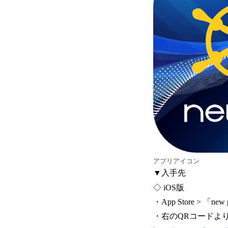
アプリアイコン
▼入手先
◇ iOS版
・App Store > 「n
・右のQRコードよ