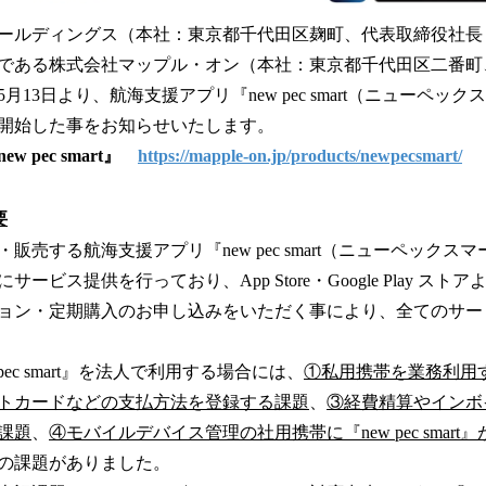
ルディングス（本社：東京都千代田区麹町、代表取締役社長
会社である株式会社マップル・オン（本社：東京都千代田区二番町
5月13日より、航海支援アプリ『new pec smart（ニューペッ
開始した事をお知らせいたします。
 pec smart』
https://mapple-on.jp/products/newpecsmart/
要
売する航海支援アプリ『new pec smart（ニューペックス
ービス提供を行っており、App Store・Google Play ス
ョン・定期購入のお申し込みをいただく事により、全てのサー
ec smart』を法人で利用する場合には、
①私用携帯を業務利用
トカードなどの支払方法を登録する課題
、
③経費精算やインボ
課題
、
④モバイルデバイス管理の社用携帯に『new pec smar
の課題がありました。