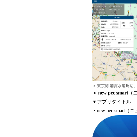
＜ 東京湾 浦賀水道周辺、
＜ new pec sma
▼アプリタイトル
・new pec sma