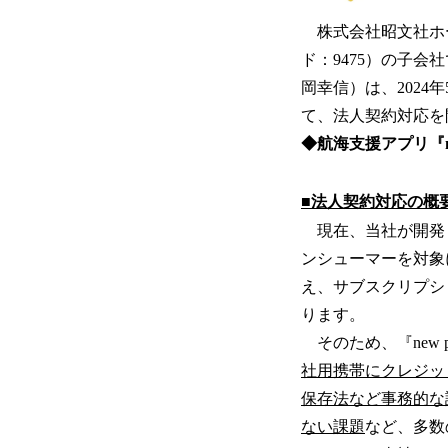
株式会社昭文社ホー
ド：9475）の子
岡幸信）は、2024年
て、法人契約対応を
◆航海支援アプリ『new
■法人契約対応の概
現在、当社が開発・販
ンシューマーを対象にサ
え、サブスクリプシ
ります。
そのため、『new p
社用携帯にクレジッ
保存法など事務的な
ない課題
など、多数