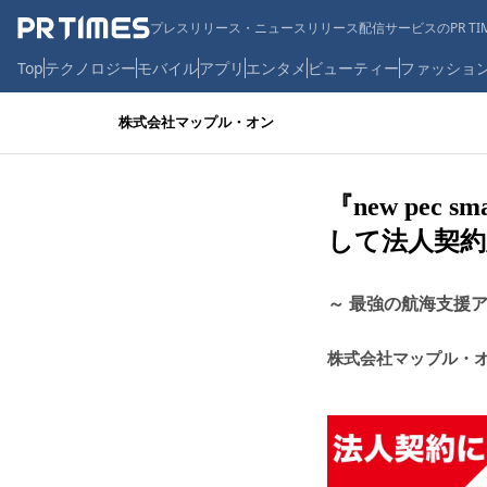
プレスリリース・ニュースリリース配信サービスのPR TIM
Top
テクノロジー
モバイル
アプリ
エンタメ
ビューティー
ファッショ
株式会社マップル・オン
『new pe
して法人契約
～ 最強の航海支援
株式会社マップル・