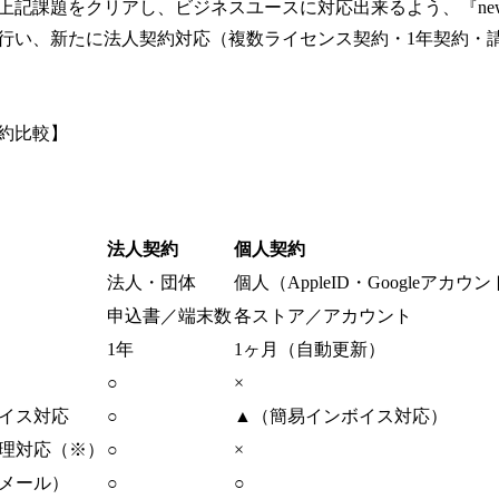
課題をクリアし、ビジネスユースに対応出来るよう、『new pec
行い、新たに法人契約対応（複数ライセンス契約・1年契約・
約比較】
法人契約
個人契約
法人・団体
個人（AppleID・Googleアカウ
申込書／端末数
各ストア／アカウント
1年
1ヶ月（自動更新）
○
×
イス対応
○
▲（簡易インボイス対応）
理対応（※）
○
×
メール）
○
○