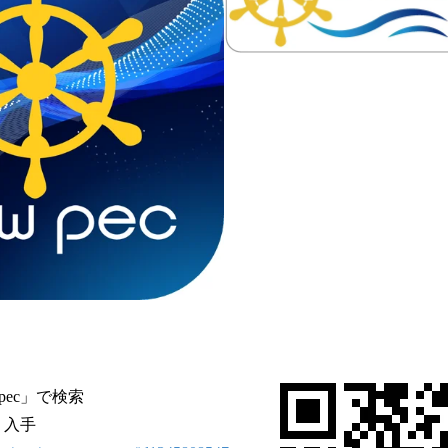
ew pec」で検索
り入手