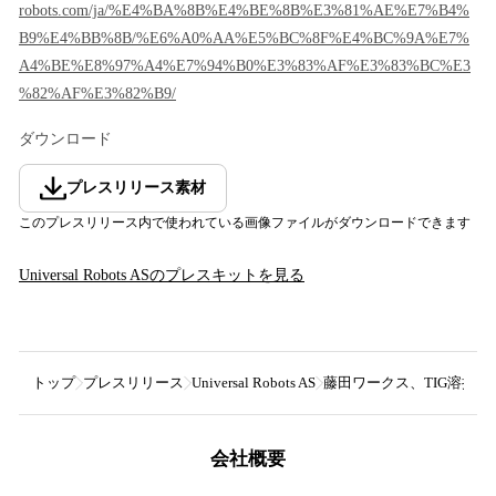
robots.com/ja/%E4%BA%8B%E4%BE%8B%E3%81%AE%E7%B4%
B9%E4%BB%8B/%E6%A0%AA%E5%BC%8F%E4%BC%9A%E7%
A4%BE%E8%97%A4%E7%94%B0%E3%83%AF%E3%83%BC%E3
%82%AF%E3%82%B9/
ダウンロード
プレスリリース素材
このプレスリリース内で使われている画像ファイルがダウンロードできます
Universal Robots AS
のプレスキットを見る
トップ
プレスリリース
Universal Robots AS
藤田ワークス、TIG溶接
会社概要