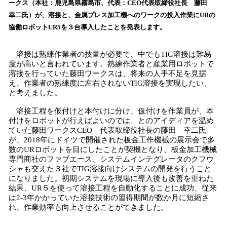
ークス（本社：鹿児島県霧島市、代表：CEO代表取締役社長 藤田
込
幸二氏）が、溶接と、金属プレス加工機へのワークの投入作業にURの
み
協働ロボットUR5を３台導入したことを発表します。
中
で
す
溶接は熟練作業者の技量が必要で、中でもTIG溶接は難易
度が高いと言われています。熟練作業者と産業用ロボットで
溶接を行っていた藤田ワークスは、将来の人手不足を見据
え、作業者の熟練度に左右されないTIG溶接を実現したい、
と考えました。
溶接工程を仮付けと本付けに分け、仮付けを作業員が、本
付けをロボットが行えばよいのでは、とのアイディアを温め
ていた藤田ワークスCEO 代表取締役社長の藤田 幸二氏
が、2018年にドイツで開催された板金工作機械の展示会で多
数のURロボットを目にしたことが契機となり、板金加工機械
専門商社のファブエース、システムインテグレータのクフウ
シャも交えた３社でTIG溶接向けシステムの開発を行うこと
になりました。初期システムを現場に導入後も改善を重ねた
結果、UR５を使って溶接工程を自動化することに成功、従来
は2-3年かかっていた溶接技術の習得期間が数か月に短縮さ
れ、作業効率も向上させることができました。