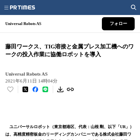
Universal Robots AS
フォロー
藤田ワークス、TIG溶接と金属プレス加工機へのワ
ークの投入作業に協働ロボットを導入
Universal Robots AS
2021年6月11日 14時04分
い
い
ね
！
数
を
ユニバーサルロボット（東京都港区、代表：山根 剛、以下「UR」）
読
は、高精度精密板金のリーディングカンパニーである株式会社藤田ワ
み