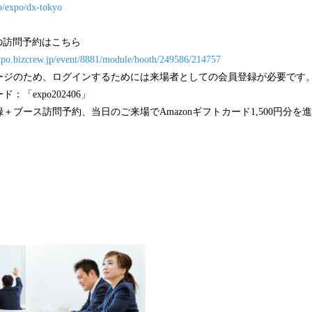
p/expo/dx-tokyo
スへの訪問予約はこちら
expo.bizcrew.jp/event/8881/module/booth/249586/214757
ージのため、ログインするためには来場者としての会員登録が必要です
「expo202406」
＋ブース訪問予約、当日のご来場でAmazonギフトカード1,500円分を