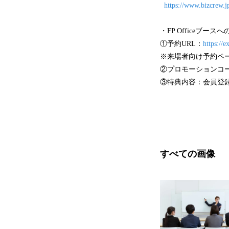
https://www.bizcrew.j
・FP Officeブー
①予約URL：
https://
※来場者向け予約ペ
②プロモーションコード：
③特典内容：会員登録
すべての画像