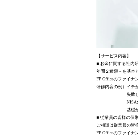
【サービス内容】
■ お金に関する社
年間２種類～を基本
FP Officeのフ
研修内容の例）イチ
失敗しない
NISAの基
基礎からわか
■ 従業員の皆
ご相談は従業員の皆
FP Officeのフ