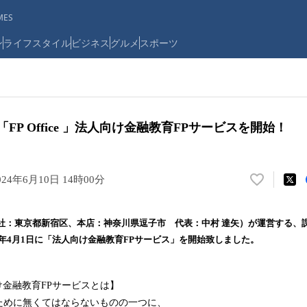
ES
ン
ライフスタイル
ビジネス
グルメ
スポーツ
FP Office 」法人向け金融教育FPサービスを開始！
024年6月10日 14時00分
い
い
ね
会社（本社：東京都新宿区、本店：神奈川県逗子市 代表：中村 達矢）が運営する、
！
、2024年4月1日に「法人向け金融教育FPサービス」を開始致しました。
数
を
読
人向け金融教育FPサービスとは】
み
込
ために無くてはならないものの一つに、