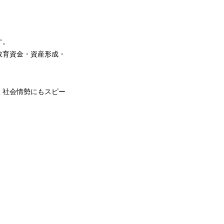
す。
教育資金・資産形成・
く社会情勢にもスピー