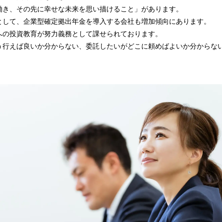
み
働き、その先に幸せな未来を思い描けること」があります。
中
として、企業型確定拠出年金を導入する会社も増加傾向にあります。
で
への投資教育が努力義務として課せられております。
す
う行えば良いか分からない、委託したいがどこに頼めばよいか分からな