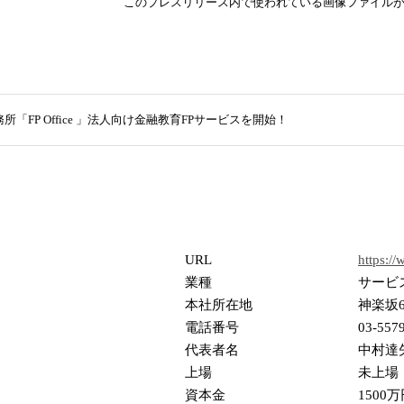
このプレスリリース内で使われている画像ファイル
所「FP Office 」法人向け金融教育FPサービスを開始！
URL
https:/
業種
サービ
本社所在地
神楽坂6
電話番号
03-557
代表者名
中村達
上場
未上場
資本金
1500