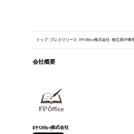
トップ
プレスリリース
FP Office株式会社
独立系FP事務
会社概要
FP Office株式会社
0
フォロワー