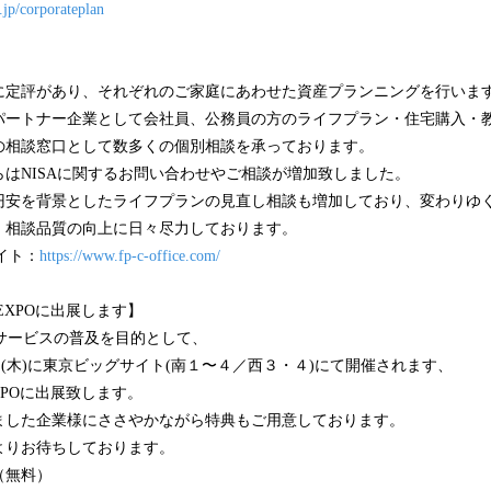
.jp/corporateplan
に定評があり、それぞれのご家庭にあわせた資産プランニングを行いま
パートナー企業として会社員、公務員の方のライフプラン・住宅購入・
の相談窓口として数多くの個別相談を承っております。
からはNISAに関するお問い合わせやご相談が増加致しました。
円安を背景としたライフプランの見直し相談も増加しており、変わりゆ
、相談品質の向上に日々尽力しております。
サイト：
https://www.fp-c-office.com/
EXPOに出展します】
サービスの普及を目的として、
13日(木)に東京ビッグサイト(南１〜４／西３・４)にて開催されます、
XPOに出展致します。
ました企業様にささやかながら特典もご用意しております。
よりお待ちしております。
（無料）