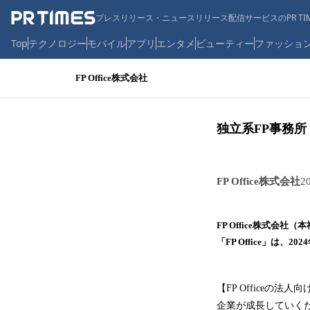
プレスリリース・ニュースリリース配信サービスのPR TIM
Top
テクノロジー
モバイル
アプリ
エンタメ
ビューティー
ファッショ
FP Office株式会社
独立系FP事務所「
FP Office株式会社
2
FP Office株式
「FP Office」は
【FP Officeの法
企業が成長していく