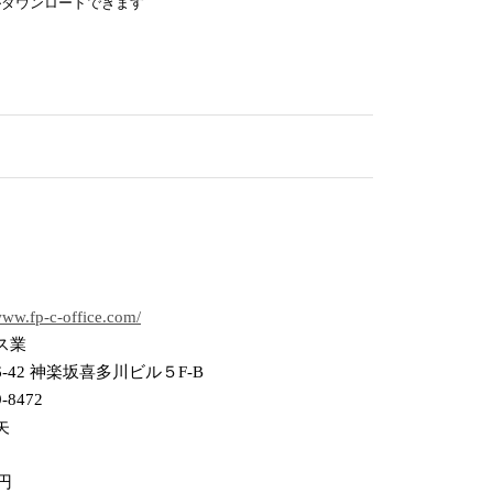
がダウンロードできます
/www.fp-c-office.com/
ス業
-42 神楽坂喜多川ビル５F-B
9-8472
矢
万円