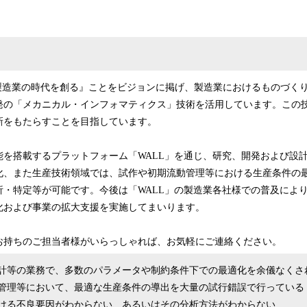
的製造業の時代を創る』ことをビジョンに掲げ、製造業におけるものづく
発の「メカニカル・インフォマティクス」技術を活用しています。この
新をもたらすことを目指しています。
能を搭載するプラットフォーム「WALL」を通じ、研究、開発および設
化、また生産技術領域では、試作や初期流動管理等における生産条件の
析・特定等が可能です。今後は「WALL」の製造業各社様での普及によ
化および事業の拡大支援を実施してまいります。
お持ちのご担当者様がいらっしゃれば、お気軽にご連絡ください。
計等の業務で、多数のパラメータや制約条件下での最適化を余儀なくさ
管理等において、最適な生産条件の導出を大量の試行錯誤で行っている
ける不良要因がわからない、あるいはその分析方法がわからない