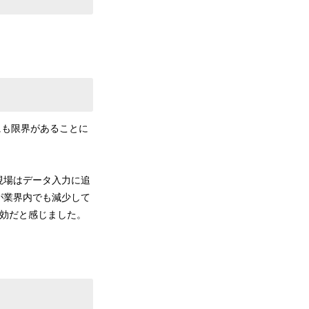
にも限界があることに
現場はデータ入力に追
が業界内でも減少して
有効だと感じました。
。