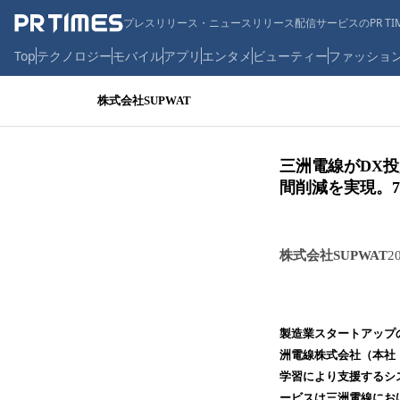
プレスリリース・ニュースリリース配信サービスのPR TIM
Top
テクノロジー
モバイル
アプリ
エンタメ
ビューティー
ファッショ
株式会社SUPWAT
三洲電線がDX投
間削減を実現。
株式会社SUPWAT
2
製造業スタートアップ
洲電線株式会社（本社
学習により支援するシ
ービスは三洲電線にお