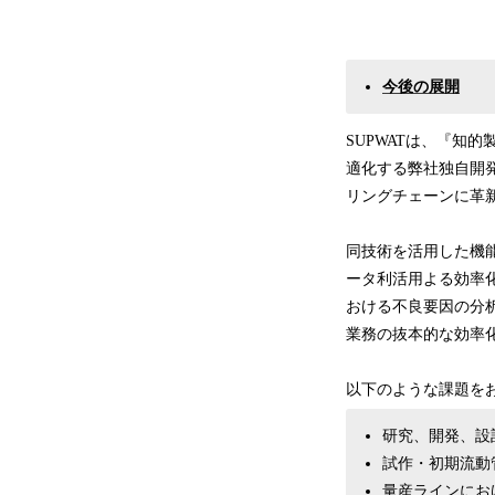
今後の展開
SUPWATは、『知
適化する弊社独自開
リングチェーンに革
同技術を活用した機
ータ利活用よる効率
おける不良要因の分
業務の抜本的な効率
以下のような課題を
研究、開発、設
試作・初期流動
量産ラインにお