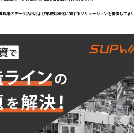
込
み
、製造現場のデータ活用および業務効率化に関するソリューションを提供してま
中
で
す