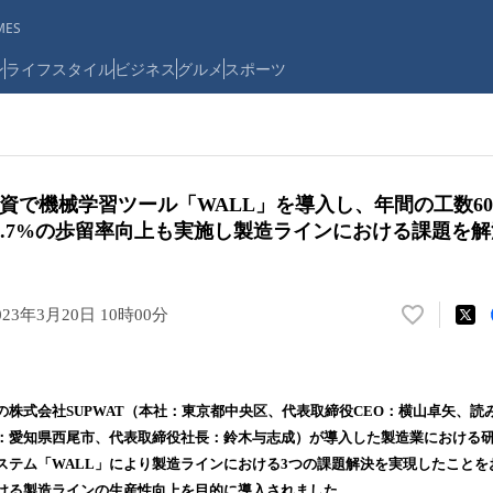
ES
ン
ライフスタイル
ビジネス
グルメ
スポーツ
資で機械学習ツール「WALL」を導入し、年間の工数60
7.7%の歩留率向上も実施し製造ラインにおける課題を解
023年3月20日 10時00分
い
い
ね
！
の株式会社SUPWAT（本社：東京都中央区、代表取締役CEO：横山卓矢、読
数
：愛知県西尾市、代表取締役社長：鈴木与志成）が導入した製造業における
を
読
ステム「WALL」により製造ラインにおける3つの課題解決を実現したことを
み
ける製造ラインの生産性向上を目的に導入されました。