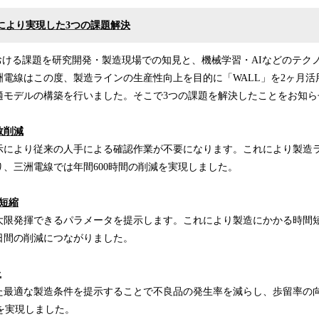
入により実現した3つの課題解決
における課題を研究開発・製造現場での知見と、機械学習・AIなどのテク
洲電線はこの度、製造ラインの生産性向上を目的に「WALL」を2ヶ月活
適モデルの構築を行いました。そこで3つの課題を解決したことをお知ら
数削減
示により従来の人手による確認作業が不要になります。これにより製造
、三洲電線では年間600時間の削減を実現しました。
期短縮
大限発揮できるパラメータを提示します。これにより製造にかかる時間
日間の削減につながりました。
上
た最適な製造条件を提示することで不良品の発生率を減らし、歩留率の
上を実現しました。