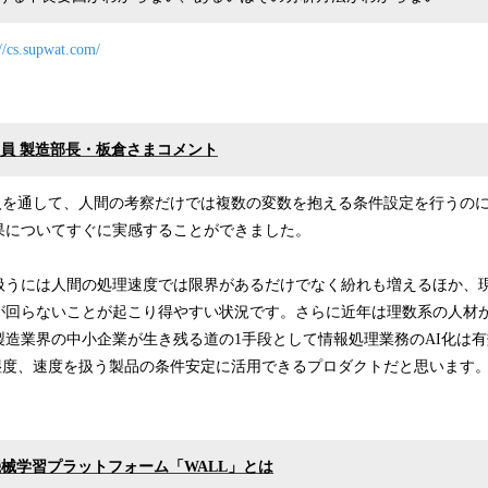
://cs.supwat.com/
役員 製造部長・板倉さまコメント
導入を通して、人間の考察だけでは複数の変数を抱える条件設定を行うの
果についてすぐに実感することができました。
扱うには人間の処理速度では限界があるだけでなく紛れも増えるほか、
が回らないことが起こり得やすい状況です。さらに近年は理数系の人材
製造業界の中小企業が生き残る道の1手段として情報処理業務のAI化は
、湿度、速度を扱う製品の条件安定に活用できるプロダクトだと思います
機械学習プラットフォーム「WALL」とは