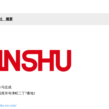
社 概要
木与志成
尾市寺津町二丁7番地1
shu-ew.com/