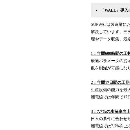
「WALL」導
SUPWATは製造業
解決しています。三
理やデータ収集、最
1：年間600時間の工
最適パラメータの提
数を削減が可能になり
2：年間17日間の工
生産設備の能力を最
洲電線では年間で17
3：7.7%の歩留率向
日々の条件に合わせ
洲電線では7.7%向