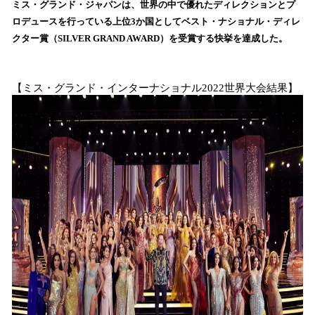
ミス・グランド・ジャパンは、世界の中で優れたディレクションとプ
み
ロデュースを行っている上位3か国としてベスト・ナショナル・ディレ
込
クター賞（SILVER GRAND AWARD）を受賞する快挙を達成した。
み
中
で
す
【ミス・グランド・インターナショナル2022世界大会結果】