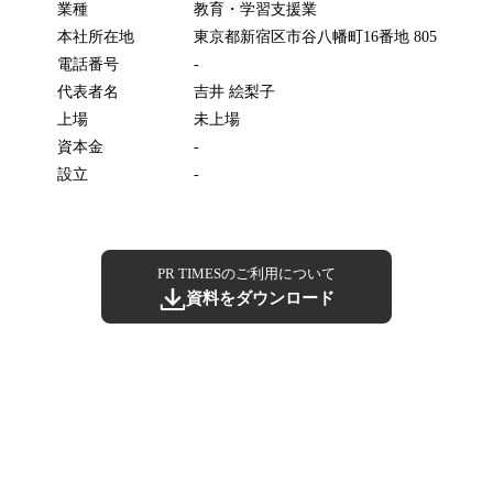
業種
教育・学習支援業
本社所在地
東京都新宿区市谷八幡町16番地 805
電話番号
-
代表者名
吉井 絵梨子
上場
未上場
資本金
-
設立
-
PR TIMESのご利用について
資料をダウンロード