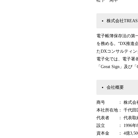
​​​​松下 周平
株式会社TREA
電子帳簿保存法の第
を務める。“DX推進企
たDXコンサルティ
電子化では、電子署
「Great Sign」及
会社概要
商号 ： 株式会社T
本社所在地： 千代田区永田
代表者 ： 代表取
設立 ： 1996年
資本金 ： 4億3,5