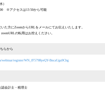
（水）
:00 ※アクセスは13:50から可能
いた方にZoomからURLをメールにてお伝えいたします。
zoomURLの転用はお控えください。
ちらから
.us/webinar/register/WN_fF579RyeQY-BncaUgu9Cbg
​​​公認会計士・税理士