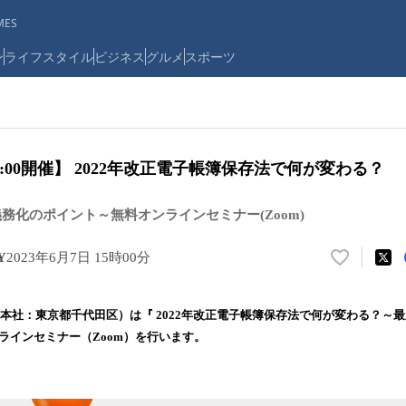
ES
ン
ライフスタイル
ビジネス
グルメ
スポーツ
 14:00開催】 2022年改正電子帳簿保存法で何が変わる？
義務化のポイント～無料オンラインセミナー(Zoom)
Y
2023年6月7日 15時00分
い
い
ね
Y（本社：東京都千代田区）は『 2022年改正電子帳簿保存法で何が変わる？～最
！
ラインセミナー（Zoom）を行います。
数
を
読
み