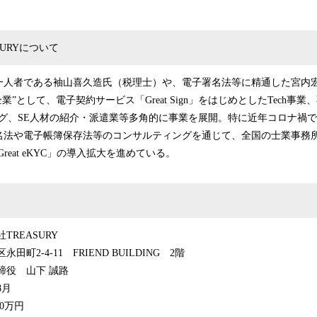
SURYについて
一人者である袖山喜久造氏（税理士）や、電子署名法等に精通した宮内
業”として、電子契約サービス「Great Sign」をはじめとしたTech事
ング、SE人材の紹介・派遣業等多角的に事業を展開。特に近年コロナ禍
名法や電子帳簿保存法等のコンサルティングを通じて、全国の士業事務
び「Great eKYC」の導入拡大を進めている。
REASURY
町2-4-11 FRIEND BUILDING 2階
締役 山下 誠路
8月
00万円