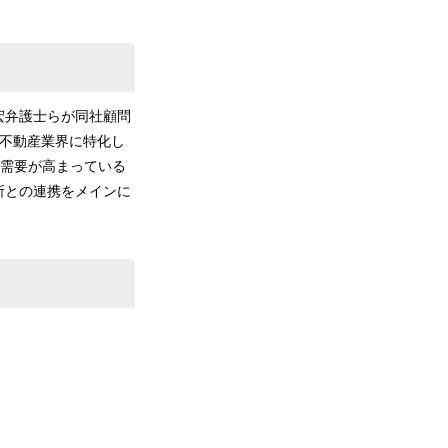
宏弁護士らが同社顧問
業、不動産業界に特化し
で需要が高まっている
所との連携をメインに