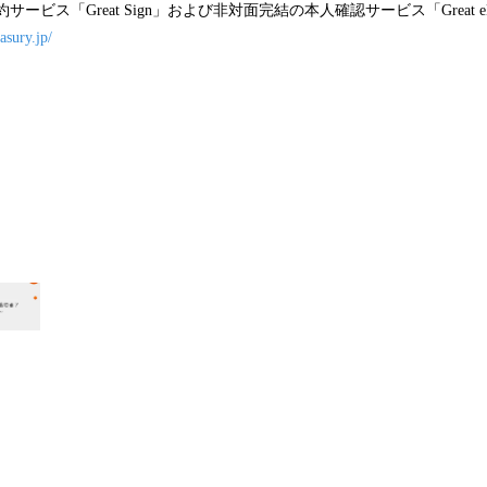
サービス「Great Sign」および非対面完結の本人確認サービス「Great
easury.jp/