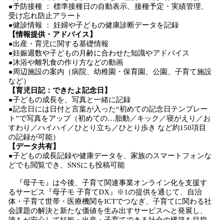
●予防接種 ： 標準接種日の自動表示、接種予定・実績管理、
受け忘れ防止アラート
●健診情報 ： 妊婦や子どもの健康診断データを記録
【情報提供・アドバイス】
●出産・育児に関する基礎情報
●妊娠週数や子どもの月齢に合わせた知識やアドバイス
●沐浴や離乳食の作り方などの動画
●周辺施設の案内（病院、幼稚園・保育園、公園、子育て施設
など）
【育児日記：できたよ記念日】
●子どもの成長を、写真と一緒に記録
●記念日には日付と言葉が入った“初めての記念日テンプレー
ト”で写真をアップ（初めての…胎動／キック／寝がえり／お
すわり／ハイハイ／ひとり立ち／ひとり歩き など約150項目
の記録が可能）
【データ共有】
●子どもの成長記録や健康データを、家族のスマートフォンな
どでも閲覧でき、SNSにも投稿可能
『母子モ』は今後、子育て関連事業オンライン化を支援す
るサービス『母子モ 子育てDX』※1の提供を通じて、自治
体・子育て世帯・医療機関をICTでつなぎ、子育てに関わる社
会課題の解決と新たな価値を生み出すサービスへと発展し、