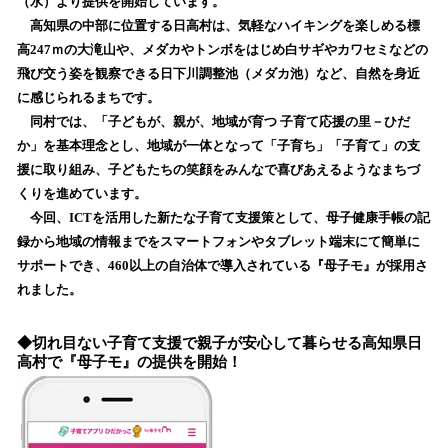
（水）より提供を開始しています。
読
高知県の中部に位置する日高村は、気軽なハイキングを楽しめる標
み
高247ｍの大滝山や、メダカやトンボをはじめ白サギやカワセミなどの
込
飛び交う姿を観察できる日下川調整池（メダカ池）など、自然を身近
み
に感じられるまちです。
中
で
同村では、「子どもが、親が、地域が育つ 子育て応援の里－ひだ
す
か」を基本理念とし、地域が一体となって「子育ち」「子育て」の支
援に取り組み、子どもたちの笑顔をみんなで喜びあえるようなまちづ
くりを進めています。
今回、ICTを活用した新たな子育て支援策として、母子健康手帳の記
録から地域の情報までをスマートフォンやタブレット端末にて簡単に
サポートでき、460以上の自治体で導入されている『母子モ』が採用さ
れました。
◆切れ目ない子育て支援で親子が安心して暮らせる高知県日
高村で『母子モ』の提供を開始！