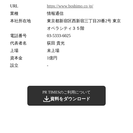
URL
https://www.boshimo.co.jp/
業種
情報通信
本社所在地
東京都新宿区西新宿三丁目20番2号 東京
オペラシティ３５階
電話番号
03-5333-6025
代表者名
荻田 貴光
上場
未上場
資本金
1億円
設立
-
PR TIMESのご利用について
資料をダウンロード