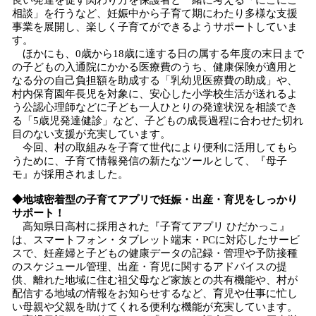
良い発達を促す関わり方を保護者と一緒に考える「にこにこ
相談」を行うなど、妊娠中から子育て期にわたり多様な支援
事業を展開し、楽しく子育てができるようサポートしていま
す。
ほかにも、0歳から18歳に達する日の属する年度の末日まで
の子どもの入通院にかかる医療費のうち、健康保険が適用と
なる分の自己負担額を助成する「乳幼児医療費の助成」や、
村内保育園年長児を対象に、安心した小学校生活が送れるよ
う公認心理師などに子ども一人ひとりの発達状況を相談でき
る「5歳児発達健診」など、子どもの成長過程に合わせた切れ
目のない支援が充実しています。
今回、村の取組みを子育て世代により便利に活用してもら
うために、子育て情報発信の新たなツールとして、『母子
モ』が採用されました。
◆地域密着型の子育てアプリで妊娠・出産・育児をしっかり
サポート！
高知県日高村に採用された『子育てアプリ ひだかっこ』
は、スマートフォン・タブレット端末・PCに対応したサービ
スで、妊産婦と子どもの健康データの記録・管理や予防接種
のスケジュール管理、出産・育児に関するアドバイスの提
供、離れた地域に住む祖父母など家族との共有機能や、村が
配信する地域の情報をお知らせするなど、育児や仕事に忙し
い母親や父親を助けてくれる便利な機能が充実しています。