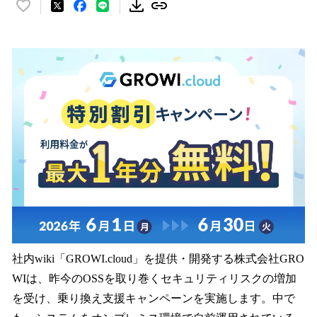
い
い
ね
！
数
を
読
み
込
み
中
で
す
社内wiki「GROWI.cloud」を提供・開発する株式会社GRO
WIは、昨今のOSSを取り巻くセキュリティリスクの増加
を受け、乗り換え支援キャンペーンを実施します。中で