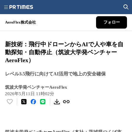
AeroFlex株式会社
フォロー
新技術：飛行中ドローンからAIで人や車を自
動探知・自動停止（筑波大学発ベンチャー
AeroFlex）
レベル3.5飛行に向けてAI活用で地上の安全確保
筑波大学発ベンチャーAeroFlex
2026年5月11日 11時02分
い
い
ね
！
数
筑波大学発ベンチャーAeroFlex（本社：茨城県つくば市、