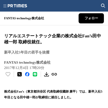
FANTAS technology株式会社
フォロー
リアルエステートテック企業の株式会社Fan’s田中
雄一郎 取締役就任。
新卒入社5年目の若手を抜擢
FANTAS technology株式会社
2017年12月4日 17時20分
い
い
ね
！
株式会社Fan’s（東京都渋谷区 代表取締役國師 康平）では、新卒入社5
数
年目となる田中雄一郎が取締役に就任しました。
を
読