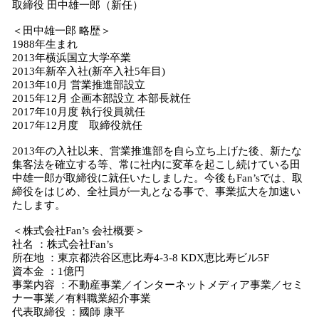
取締役 田中雄一郎（新任）
＜田中雄一郎 略歴＞
1988年生まれ
2013年横浜国立大学卒業
2013年新卒入社(新卒入社5年目)
2013年10月 営業推進部設立
2015年12月 企画本部設立 本部長就任
2017年10月度 執行役員就任
2017年12月度 取締役就任
2013年の入社以来、営業推進部を自ら立ち上げた後、新たな
集客法を確立する等、常に社内に変革を起こし続けている田
中雄一郎が取締役に就任いたしました。今後もFan’sでは、取
締役をはじめ、全社員が一丸となる事で、事業拡大を加速い
たします。
＜株式会社Fan’s 会社概要＞
社名 ：株式会社Fan’s
所在地 ：東京都渋谷区恵比寿4-3-8 KDX恵比寿ビル5F
資本金 ：1億円
事業内容 ：不動産事業／インターネットメディア事業／セミ
ナー事業／有料職業紹介事業
代表取締役 ：國師 康平