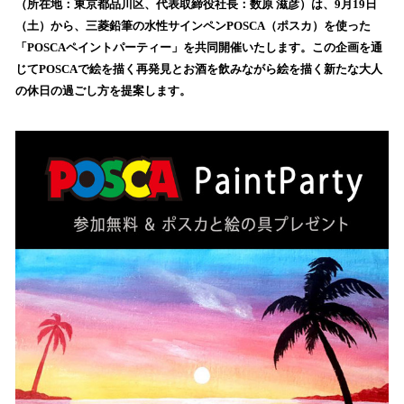
（所在地：東京都品川区、代表取締役社長：数原 滋彦）は、9月19日
読
（土）から、三菱鉛筆の水性サインペンPOSCA（ポスカ）を使った
み
「POSCAペイントパーティー」を共同開催いたします。この企画を通
込
じてPOSCAで絵を描く再発見とお酒を飲みながら絵を描く新たな大人
み
の休日の過ごし方を提案します。
中
で
す