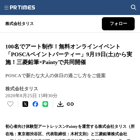
株式会社タリス
フォロー
100名でアート制作！無料オンラインイベント
「POSCAペイントパーティー」9月19日(土)から実
施！三菱鉛筆×Paintyで共同開催
POSCAで新たな大人の休日の過ごし方をご提案
株式会社タリス
2020年8月25日 15時30分
い
い
ね
！
初心者向け体験型アートレッスンPaintyを運営する株式会社タリス（所
数
在地：東京都渋谷区、代表取締役：木村文則）と三菱鉛筆株式会社
を