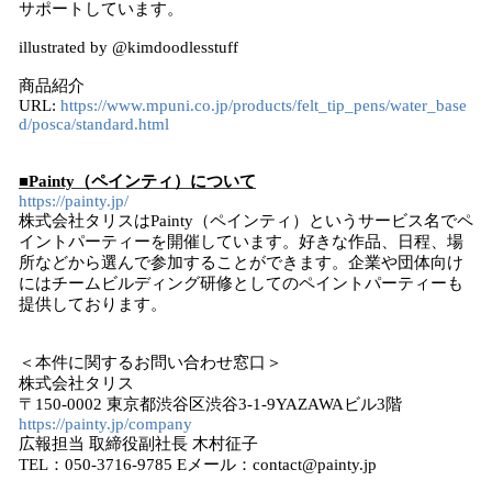
サポートしています。
illustrated by @kimdoodlesstuff
商品紹介
URL:
https://www.mpuni.co.jp/products/felt_tip_pens/water_base
d/posca/standard.html
■Painty（ペインティ）について
https://painty.jp/
株式会社タリスはPainty（ペインティ）というサービス名でペ
イントパーティーを開催しています。好きな作品、日程、場
所などから選んで参加することができます。企業や団体向け
にはチームビルディング研修としてのペイントパーティーも
提供しております。
＜本件に関するお問い合わせ窓口＞
株式会社タリス
〒150-0002 東京都渋谷区渋谷3-1-9YAZAWAビル3階
https://painty.jp/company
広報担当 取締役副社長 木村征子
TEL：050-3716-9785 Eメール：contact@painty.jp