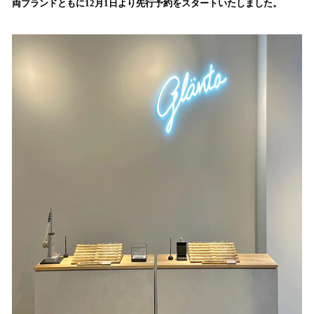
両ブランドともに12月1日より先行予約をスタートいたしました。
読
み
込
み
中
で
す