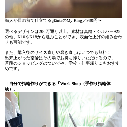
職人が目の前で仕立てるgläntaのMy Ring／980円〜
選べるデザインは200万通り以上。素材は真鍮・シルバー925
の他、K10やK18から選ぶことができ、表面仕上げの組み合わ
せも可能です。
また、購入後のサイズ直しや磨き直しはいつでも無料！
出来上がった指輪はその場でお持ち帰りいただけるので、
普段のショッピングのついでや、学校・仕事帰りにもおすす
めです。
｜自分で指輪作りができる「Work Shop（手作り指輪体
験）」