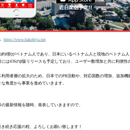
→
https://www.hakobiya.net
の約8割がベトナム人であり、日本にいるベトナム人と現地のベトナム人
月にはiOSのβ版リリースも予定しており、ユーザー数増加と共に利便性
ス利用者層の拡大のため、日本でのPR活動や、対応国数の増加、追加機
々な角度から事業を進めていきます。
等の最新情報を随時、発表していきますので、
︎』を引き続き応援の程、よろしくお願い致します！