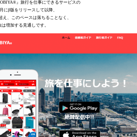
AKOBIYA®︎』旅行を仕事にできるサービスの
込
月にβ版をリリースして以降、
み
中
超え、このペースは落ちることなく、
で
数は増加する見通しです。
す