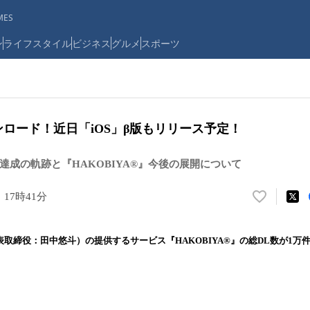
ES
ン
ライフスタイル
ビジネス
グルメ
スポーツ
ダウンロード！近日「iOS」β版もリリース予定！
ード達成の軌跡と『HAKOBIYA®︎』今後の展開について
 17時41分
い
い
ね
（代表取締役：田中悠斗）の提供するサービス『HAKOBIYA®︎』の総DL数が1
！
数
を
読
み