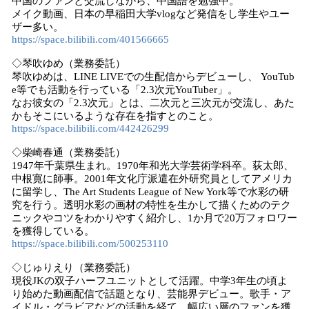
中国のファンと交流しながら、中国語を勉強中。
メイク動画、日本の早稲田大学vlogなど発信をし学生やユー
ザー多い。
https://space.bilibili.com/401566665
◇琴吹ゆめ（業務委託）
琴吹ゆめは、LINE LIVEでの生配信からデビューし、 YouTub
e等でも活動を行っている「2.3次元YouTuber」。
なお彼女の「2.3次元」とは、二次元と三次元が交流し、あた
かもそこにいるような存在を指すとのこと。
https://space.bilibili.com/442426299
◇柴崎春通（業務委託）
1947年千葉県生まれ。1970年和光大学芸術学科卒。荻太郎、
中根寛に師事。2001年文化庁派遣在外研究員としてアメリカ
に留学し、The Art Students League of New York等で水彩の研
究を行う。透明水彩の画材の特性を生かして描くためのテク
ニックやコツをわかりやすく紹介し、1か月で20万フォロワー
を獲得している。
https://space.bilibili.com/500253110
◇じゅりえり（業務委託）
現役JKの双子ハーフユニットとして活躍。中学3年生の頃よ
り始めた動画配信で話題となり、芸能界デビュー。歌手・ア
イドル・グラビアなどの活動を経て、幅広い層のファンを獲