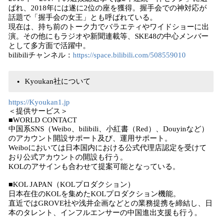
ばれ、2018年には遂に2位の座を獲得。握手会での神対応が
話題で「握手会の女王」とも呼ばれている。
現在は、持ち前のトーク力でバラエティやワイドショーに出
演。その他にもラジオや新聞連載等、SKE48の中心メンバー
として多方面で活躍中。
bilibiliチャンネル：
https://space.bilibili.com/508559010
Kyoukan社について
https://Kyoukan1.jp
＜提供サービス＞
■WORLD CONTACT
中国系SNS（Weibo、bilibili、小紅書（Red）、Douyinなど）
のアカウント開設サポート及び、運用サポート。
Weiboにおいては日本国内における公式代理店認定を受けて
おり公式アカウントの開設も行う。
KOLのアサインも合わせて提案可能となっている。
■KOL JAPAN（KOLプロダクション）
日本在住のKOLを集めたKOLプロダクション機能。
直近ではGROVE社や浅井企画などとの業務提携を締結し、日
本のタレント、インフルエンサーの中国進出支援も行う。