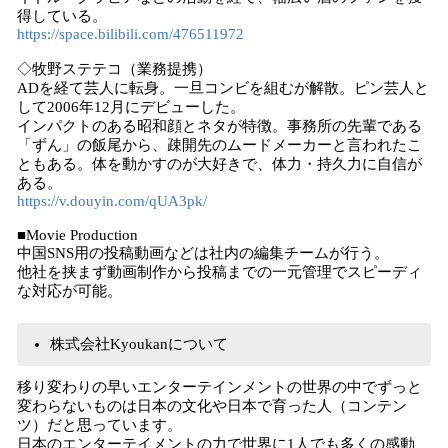
得している。
https://space.bilibili.com/476511972
◇牧野ステテコ（業務提携）
ADを経て芸人に転身。一旦コンビを組むが解散。ピン芸人と
して2006年12月にデビューした。
インパクトのある昭和顔とネタが特徴。事務所の先輩である
「ずん」の飯尾から、疎開先のムードメーカーと言われたこ
ともある。体を動かすのが大好きで、体力・持久力に自信が
ある。
https://v.douyin.com/qUA3pk/
■Movie Production
中国SNS用の投稿動画などは社内の編集チームが行う。
他社を挟まず動画制作から投稿までの一元管理でスピーディ
な対応が可能。
株式会社Kyoukanについて
移り変わりの早いエンターテインメントの世界の中でずっと
変わらないものは日本の文化や日本で育った人（コンテン
ツ）だと思っています。
日本のエンターテイメントの力で世界に1人でも多くの感動