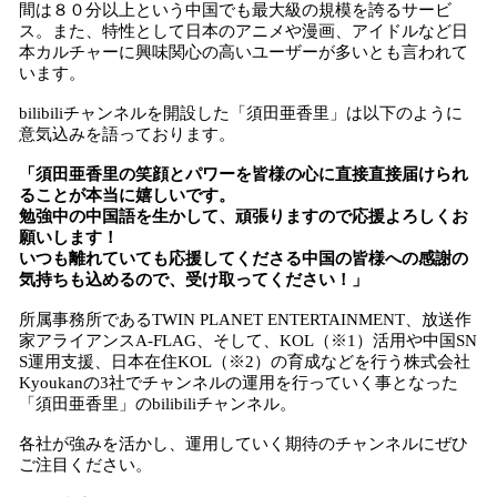
間は８０分以上という中国でも最大級の規模を誇るサービ
ス。また、特性として日本のアニメや漫画、アイドルなど日
本カルチャーに興味関心の高いユーザーが多いとも言われて
います。
bilibiliチャンネルを開設した「須田亜香里」は以下のように
意気込みを語っております。
「須田亜香里の笑顔とパワーを皆様の心に直接直接届けられ
ることが本当に嬉しいです。
勉強中の中国語を生かして、頑張りますので応援よろしくお
願いします！
いつも離れていても応援してくださる中国の皆様への感謝の
気持ちも込めるので、受け取ってください！」
所属事務所であるTWIN PLANET ENTERTAINMENT、放送作
家アライアンスA-FLAG、そして、KOL（※1）活用や中国SN
S運用支援、日本在住KOL（※2）の育成などを行う株式会社
Kyoukanの3社でチャンネルの運用を行っていく事となった
「須田亜香里」のbilibiliチャンネル。
各社が強みを活かし、運用していく期待のチャンネルにぜひ
ご注目ください。