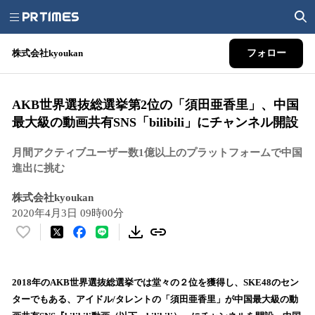
株式会社kyoukan
フォロー
AKB世界選抜総選挙第2位の「須田亜香里」、中国
最大級の動画共有SNS「bilibili」にチャンネル開設
月間アクティブユーザー数1億以上のプラットフォームで中国
進出に挑む
株式会社kyoukan
2020年4月3日 09時00分
い
い
ね
！
2018年のAKB世界選抜総選挙では堂々の２位を獲得し、SKE48のセン
数
ターでもある、アイドル/タレントの「須田亜香里」が中国最大級の動
を