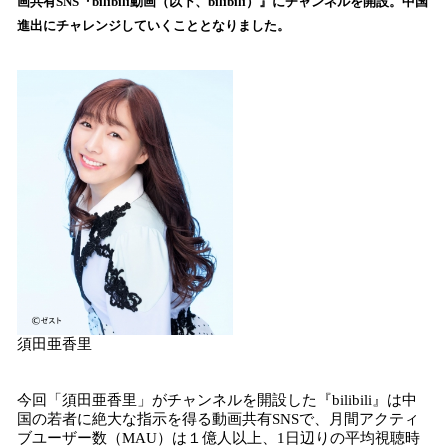
画共有SNS『bilibili動画（以下、bilibili）』にチャンネルを開設。中国
読
進出にチャレンジしていくこととなりました。
み
込
み
中
で
す
須田亜香里
今回「須田亜香里」がチャンネルを開設した『bilibili』は中
国の若者に絶大な指示を得る動画共有SNSで、月間アクティ
ブユーザー数（MAU）は１億人以上、1日辺りの平均視聴時