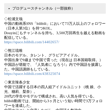
プロデュースチャンネル（一部抜粋）
◇松浦文哉
中国の動画系SNS「bilibili」において73万人以上のフォロワー
（日本人第3位）を持つKOL。
Douyinにもチャンネルを持ち、3,500万回再生を越える動画を
配信している。
https://space.bilibili.com/14402657/
◇熊江琉唯
日本のモデル、タレント、グラビアアイドル。
中国出身で9歳まで中国で育った（現在は 日本国籍取得。）
中国語が堪能で、『人気者に なろう!』内で中国語を披露し
た。中国語講師もしている。
https://space.bilibili.com/438325074
◇東京辣条少女
中国で活躍する日本の四人組アイドルユニット（桃 娘、小
光、穗莉、梨奈）。
20代の学生やモデルで構成され、高い人気を得ている。
bilibili動画では、開始から3ヶ月という短い時間で3万フォロ
ワーを達成した。