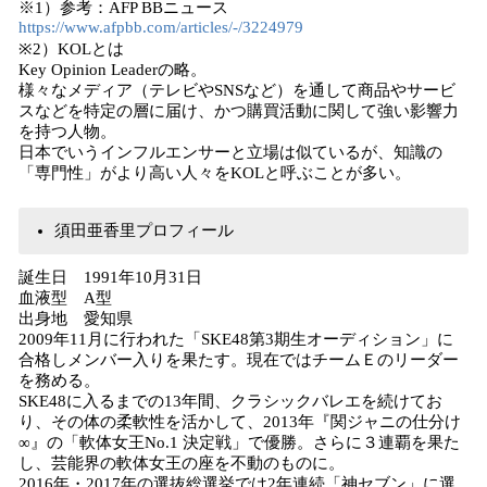
※1）参考：AFP BBニュース
https://www.afpbb.com/articles/-/3224979
※2）KOLとは
Key Opinion Leaderの略。
様々なメディア（テレビやSNSなど）を通して商品やサービ
スなどを特定の層に届け、かつ購買活動に関して強い影響力
を持つ人物。
日本でいうインフルエンサーと立場は似ているが、知識の
「専門性」がより高い人々をKOLと呼ぶことが多い。
須田亜香里プロフィール
誕生日 1991年10月31日
血液型 A型
出身地 愛知県
2009年11月に行われた「SKE48第3期生オーディション」に
合格しメンバー入りを果たす。現在ではチームＥのリーダー
を務める。
SKE48に入るまでの13年間、クラシックバレエを続けてお
り、その体の柔軟性を活かして、2013年『関ジャニの仕分け
∞』の「軟体女王No.1 決定戦」で優勝。さらに３連覇を果た
し、芸能界の軟体女王の座を不動のものに。
2016年・2017年の選抜総選挙では2年連続「神セブン」に選