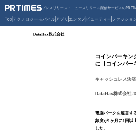
プレスリリース・ニュースリリース配信サービスのPR TIM
Top
テクノロジー
モバイル
アプリ
エンタメ
ビューティー
ファッショ
DataHax株式会社
コインパーキン
に【コインパー
キャッシュレス決済
DataHax株式会社
2
電脳パークを運営する
頻度が1ヶ月に1回以
した。