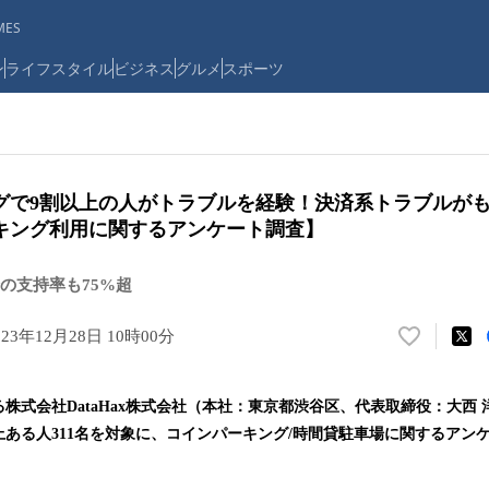
ES
ン
ライフスタイル
ビジネス
グルメ
スポーツ
グで9割以上の人がトラブルを経験！決済系トラブルが
キング利用に関するアンケート調査】
の支持率も75%超
023年12月28日 10時00分
い
い
ね
株式会社DataHax株式会社（本社：東京都渋谷区、代表取締役：大西
！
上ある人311名を対象に、コインパーキング/時間貸駐車場に関するアン
数
を
読