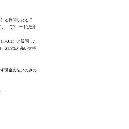
1）と質問したとこ
%、「QRコード決済
=311）と質問した
」21.9%と高い支持
きず現金支払いのみの
上