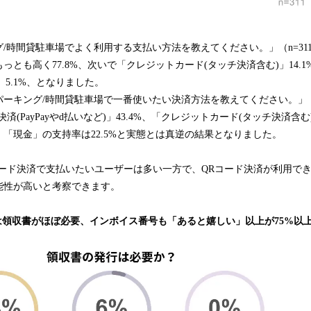
グ/時間貸駐車場でよく利用する支払い方法を教えてください。」（n=31
っとも高く77.8%、次いで「クレジットカード(タッチ決済含む)」14.1
ど)」5.1%、となりました。
パーキング/時間貸駐車場で一番使いたい決済方法を教えてください。」（n
済(PayPayやd払いなど)」43.4%、「クレジットカード(タッチ決済含む)
「現金」の支持率は22.5%と実態とは真逆の結果となりました。
コード決済で支払いたいユーザーは多い一方で、QRコード決済が利用で
能性が高いと考察できます。
は領収書がほぼ必要、インボイス番号も「あると嬉しい」以上が75%以