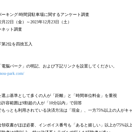
み
込
パーキング/時間貸駐車場に関するアンケート調査
み
2月22日（金）～2023年12月23日（土）
中
で
ーネット調査
す
下第2位を四捨五入
「電脳パーク」の明記、および下記リンクを設置してください。
nnou-park.com/
を選ぶ基準として多くの人が「距離」と「時間単位料金」を重視
許容範囲は9割超の人が「10分以内」で回答
でもっとも利用されている決済方法は「現金」、一方75%以上の人がキ
は領収書がほぼ必要、インボイス番号も「あると嬉しい」以上が75%以