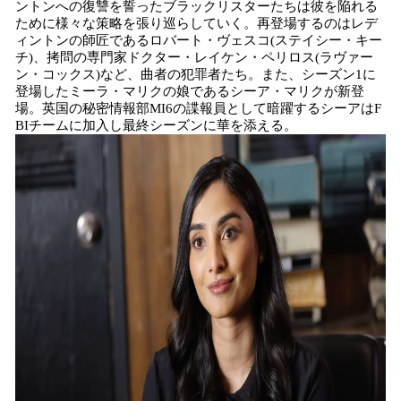
ントンへの復讐を誓ったブラックリスターたちは彼を陥れる
ために様々な策略を張り巡らしていく。再登場するのはレデ
ィントンの師匠であるロバート・ヴェスコ(ステイシー・キー
チ)、拷問の専門家ドクター・レイケン・ペリロス(ラヴァー
ン・コックス)など、曲者の犯罪者たち。また、シーズン1に
登場したミーラ・マリクの娘であるシーア・マリクが新登
場。英国の秘密情報部MI6の諜報員として暗躍するシーアはF
BIチームに加入し最終シーズンに華を添える。