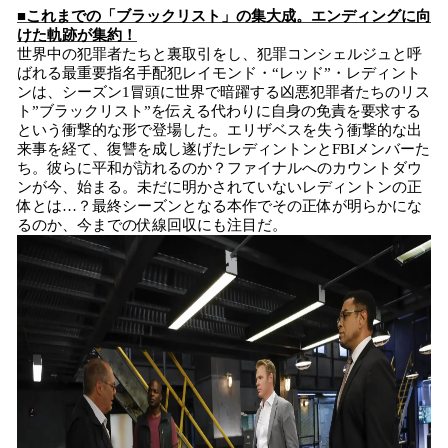
■これまでの「ブラックリスト」の集大成。エンディングに向
けた軌跡が集約！
世界中の犯罪者たちと裏取引をし、犯罪コンシェルジュと呼
ばれる最重要指名手配犯レイモンド・“レッド”・レディント
ンは、シーズン1冒頭に世界で暗躍する凶悪犯罪者たちのリス
ト”ブラックリスト”を伝える代わりに自身の免責を要求する
という衝撃的な形で登場した。エリザベスを失う衝撃的な出
来事を経て、復讐を成し遂げたレディントンとFBIメンバーた
ち。彼らに平和が訪れるのか？ファイナルへのカウントダウ
ンが今、始まる。未だに明かされていないレディントンの正
体とは…？最終シーズンとなる本作でその正体が明らかにな
るのか、今までの伏線回収にも注目だ。