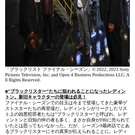
「ブラックリスト ファイナル・シーズン」© 2022, 2023 Sony
Pictures Television, Inc. and Open 4 Business Productions LLC. A
ll Rights Reserved.
■”ブラックリスター”たちに狙われることになったレディン
トン。新旧キャラクターの登場は必見！
ファイナル・シーズンでの目玉は今まで登場してきた豪華ゲ
ストスターたちの再登場だ。レディントンがリークしたリス
ト上の凶悪犯罪者たちは”ブラックリスター”と呼ばれ、レデ
ィントンと旧知の仲の者も多く、まさか自身がFBIに売られて
いたとは思ってもいなかった。だが、シーズン9最終話でとあ
るブラックリスターにその真実が伝えられることに。レディ