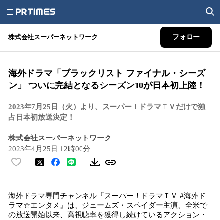
株式会社スーパーネットワーク
フォロー
海外ドラマ「ブラックリスト ファイナル・シーズ
ン」 ついに完結となるシーズン10が日本初上陸！
2023年7月25日（火）より、スーパー！ドラマＴＶだけで独
占日本初放送決定！
株式会社スーパーネットワーク
2023年4月25日 12時00分
い
い
ね
海外ドラマ専門チャンネル『スーパー！ドラマＴＶ #海外ド
！
ラマ☆エンタメ』は、ジェームズ・スペイダー主演、全米で
数
の放送開始以来、高視聴率を獲得し続けているアクション・
を