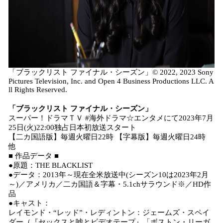
「ブラックリスト ファイナル・シーズン」© 2022, 2023 Sony
Pictures Television, Inc. and Open 4 Business Productions LLC. A
ll Rights Reserved.
「ブラックリスト ファイナル・シーズン」
スーパー！ドラマＴＶ #海外ドラマ☆エンタメにて2023年7月
25日(火)22:00独占日本初放送スタート
【二カ国語版】毎週火曜日22時 【字幕版】毎週火曜日24時
他
■ 作品データ ■
●原題：THE BLACKLIST
●データ：2013年～現在全米放送中(シーズン10は2023年2月
～)／アメリカ／二カ国語＆字幕・5.1chサラウンド※／HD作
品
●キャスト：
レイモンド・“レッド”・レディントン：ジェームズ・スペイ
ダー（『セックスと嘘とビデオテープ』「ボストン・リーガ