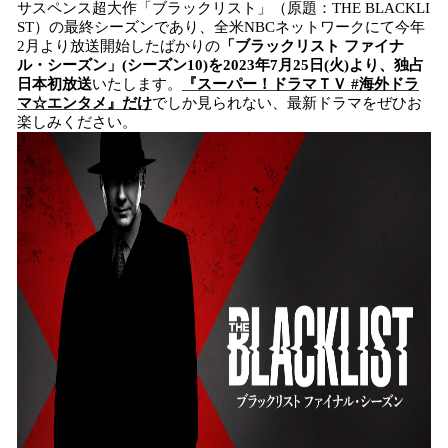
サスペンス超大作「ブラックリスト」（原題：THE BLACKLI
読
ST）の最終シーズンであり、全米NBCネットワークにて今年
み
2月より放送開始したばかりの
「ブラックリスト ファイナ
込
ル・シーズン」(シーズン10)を2023年7月25日(火)より、独占
み
日本初放送
いたします。
『スーパー！ドラマＴＶ #海外ドラ
中
マ☆エンタメ』だけ
でしか見られない、最新ドラマをぜひお
で
楽しみください。
す