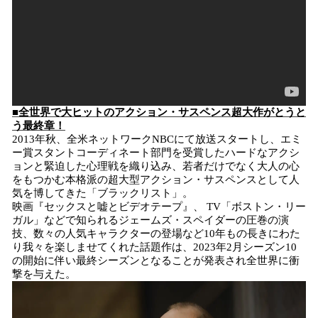
■全世界で大ヒットのアクション・サスペンス超大作がとうと
う最終章！
2013年秋、全米ネットワークNBCにて放送スタートし、エミ
ー賞スタントコーディネート部門を受賞したハードなアクシ
ョンと緊迫した⼼理戦を織り込み、若者だけでなく大⼈の⼼
をもつかむ本格派の超大型アクション・サスペンスとして⼈
気を博してきた「ブラックリスト」。
映画『セックスと嘘とビデオテープ』、 TV「ボストン・リー
ガル」などで知られるジェームズ・スペイダーの圧巻の演
技、数々の⼈気キャラクターの登場など10年もの長きにわた
り我々を楽しませてくれた話題作は、2023年2月シーズン10
の開始に伴い最終シーズンとなることが発表され全世界に衝
撃を与えた。