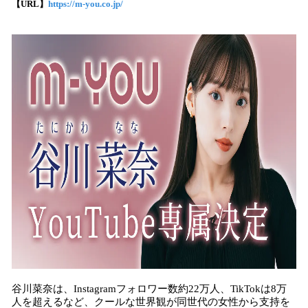
【URL】
https://m-you.co.jp/
込
み
中
で
す
谷川菜奈は、Instagramフォロワー数約22万人、TikTokは8万
人を超えるなど、クールな世界観が同世代の女性から支持を