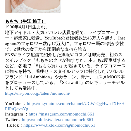
ももち（牛江 桃子）
1996年4月1日生まれ。
地下アイドル・人気アパレル店員を経て、ライブコマーサ
ー・起業家に転身。YouTubeの登録者数は45万人を超え、Inst
agramのフォロワー数は17万人に。フォロワー層の9割が女性
で、Z世代の女子から圧倒的な支持を誇る。
SNSやライブ配信で紹介した洋服やコスメは即完売、初のス
タイルブック『ももちのクセが強すぎた。本』も2度重版する
など、各地で「#ももち買い」が起きている。ライブコマース
に強みを持ち、着痩せ・スタイルアップに特化したアパレル
ブランド「Lil Ambition」やカラコン、青汁、コスメMOOK本
をプロデュースしている。『S Cawaii !』のレギュラーモデル
としても活躍中。
https://m-you.co.jp/talent/momochi/
YouTube ：
https://m.youtube.com/channel/UCWsQgHwnTXEzH
RlPsQcvaYg
Instagram ：
https://instagram.com/momochi.661
Twitter：
https://mobile.twitter.com/momochi661
TikTok：
https://www.tiktok.com/@momochi661