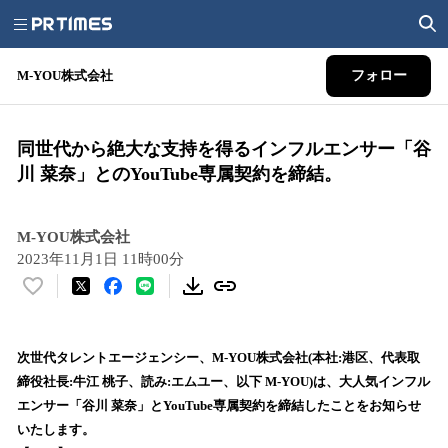
M-YOU株式会社
フォロー
同世代から絶大な支持を得るインフルエンサー「谷
川 菜奈」とのYouTube専属契約を締結。
M-YOU株式会社
2023年11月1日 11時00分
い
い
ね
！
次世代タレントエージェンシー、M-YOU株式会社(本社:港区、代表取
数
締役社長:牛江 桃子、読み:エムユー、以下 M-YOU)は、大人気インフル
を
エンサー「谷川 菜奈」とYouTube専属契約を締結したことをお知らせ
読
いたします。
み