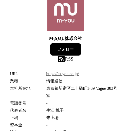
M-YOU株式会社
9
フォロワー
フォロー
RSS
URL
https://m-you.co.jp/
業種
情報通信
本社所在地
東京都新宿区二十騎町1-39 Vague 303号
室
電話番号
-
代表者名
牛江 桃子
上場
未上場
資本金
-