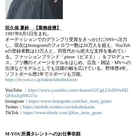
田久保 夏鈴 【業務提携】
1997年8月5日生まれ。
オーディションでのグランプリ受賞をきっかけにSNSへ注力
し、現在はInstagramのフォロワー数は26万人を超え、YouTub
eの登録者数は13万人と、同世代から絶大な支持を集めてい
る。ファッションブランド「pinue（ピヌエ）」をプロデュー
ス。プリ機のイメージモデルをはじめ、広告・雑誌・MVへの
出演などモデルとしても活躍の幅を広げている。野球歴4年、
ソフトボール歴2年でスポーツも万能。
https://m-you.co.jp/talent/takubokarin/
YouTube ：
https://www.youtube.com/channel/UCgLLIxDOwM2
QFAoZqHSGi7w
Instagram：
https://www.instagram.com/kar_insta_gram/
Twitter：
https://mobile.twitter.com/takubokarin
TikTok：
https://www.tiktok.com/@kar_insta_gram
M-YOU所属タレントへのお仕事依頼