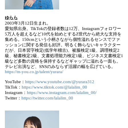
ゆらら
2003年3月12日生まれ。
愛知県出身。TikTokの登録者数は12万、Instagramフォロワー
5万人を超えるなど10代を始めとするZ世代から絶大な支持を
集める。150cmという小柄さながら個性溢れるセンスでファ
ッションに関する発信も好評。明るく飾らないキャラクター
だが、日本習字検定(低学年稽古)、被服検定1級、調理検定2
級、秘書検定2級、文書処理能力検定1級、ビジネス文書検定1
級など多数の資格を保持するなどギャップに溢れる一面も。
テレビ出演など、SNSのみならず活躍の幅を広げている。
https://m-you.co.jp/talent/yurara/
YouTube：
https://www.youtube.com/@yurara312
TikTok：
https://www.tiktok.com/@lalalim_00
Instagram：
https://www.instagram.com/lalalim_00/
Twitter：
https://twitter.com/lalalim_00