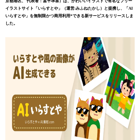
数
京都港区、 代表者：冨平準喜）は、かわいいイラストで有名なフリー
を
イラストサイト「いらすとや」（運営:みふねたかし）と提携し、「AI
読
いらすとや」を無制限かつ商用利用*できる新サービスをリリースしま
み
した。
込
み
中
で
す