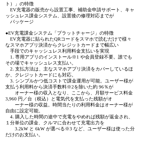
ト）」の特徴
EV充電器の販売から設置工事、補助金申請サポート、キャ
ッシュレス課金システム、設置後の修理対応までが
パッケージ
●EV充電課金システム「プラットチャージ」の特徴
EV充電器に貼られたQRコードをスマホで読むだけで様々
なスマホアプリ決済からクレジットカードまで幅広い
手段でのキャッシュレス利用料金支払いを実現
1. 専用アプリのインストール※1 や会員登録不要。誰でも
その場でキャッシュレス支払い。
2. 支払方法は、主なスマホアプリ決済をカバーしているほ
か、クレジットカードにも対応。
3. シンプルかつ低コストで課金運用が可能。ユーザー様が
支払う利用料から決済手数料※2を除いた約 96％が
オーナー様の収入となり、ここから、月額サービス料金
3,960 円／台（税込）と電気代を支払った残額がオ
ーナー様の収益。時間当たりの利用料金はオーナー様が
自由に設定可能。
4. 購入した時間の途中で充電をやめれば残額が返金され、
１分単位の課金、クルマに合わせて充電出力を
3.2kW と 6kW が選べる※3 など、ユーザー様は使った分
だけのお支払い。