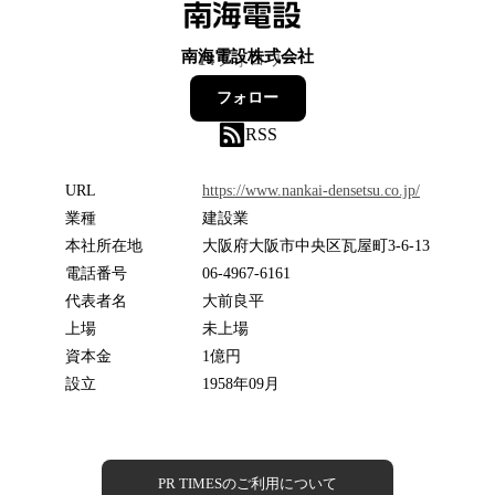
南海電設株式会社
14
フォロワー
フォロー
RSS
URL
https://www.nankai-densetsu.co.jp/
業種
建設業
本社所在地
⼤阪府大阪市中央区瓦屋町3-6-13
電話番号
06-4967-6161
代表者名
大前良平
上場
未上場
資本金
1億円
設立
1958年09月
PR TIMESのご利用について