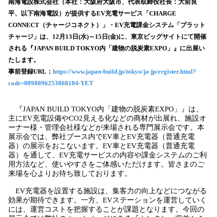
！
南海電設株式会社（本社：大阪府大阪市、代表取締役社長：大前良
数
平、以下南海電設）が提供するEV充電サービス「CHARGE
を
CONNECT（チャージコネクト）」・EV充電課金システム「プラット
読
チャージ」は、12月13日(水)～15日(金)に、東京ビッグサイトにて開催
み
される『JAPAN BUILD TOKYO内「建物の脱炭素EXPO」』に出展い
込
たします。
み
事前登録URL：
https://www.japan-build.jp/tokyo/ja-jp/register.html?
中
で
code=0898896253868104-YET
す
『JAPAN BUILD TOKYO内「建物の脱炭素EXPO」』は、
主にEV充電設備やCO2見える化などの商材が出展れ、施設オ
ーナー様・管理会社様などが来場される専門展示会です。本
展示会では、弊社ブース内でEV車とEV充電器（普通充電
器）の展示をおこないます。EV車とEV充電器（普通充電
器）を通して、EV充電サービスの内容や課金システムのご利
用方法など、使いやすさをご体感いただけます。皆さまのご
来場を心よりお待ち致しております。
EV充電器を設置する施設は、集客力の向上などにつながる
効果が期待できます。一方、EVステーションを運営していく
には、運営コストを把握することが課題となります。今回の