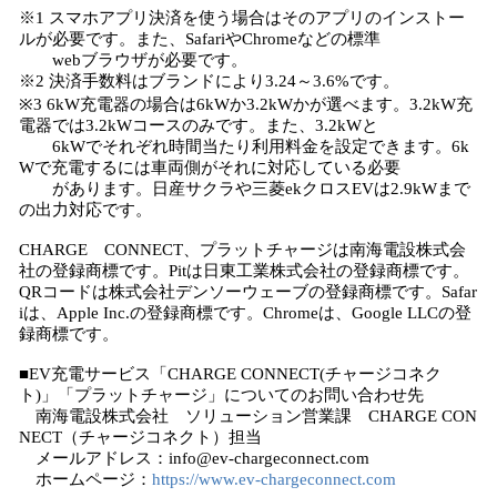
※1 スマホアプリ決済を使う場合はそのアプリのインストー
ルが必要です。また、SafariやChromeなどの標準
webブラウザが必要です。
※2 決済手数料はブランドにより3.24～3.6%です。
※3 6kW充電器の場合は6kWか3.2kWかが選べます。3.2kW充
電器では3.2kWコースのみです。また、3.2kWと
6kWでそれぞれ時間当たり利用料金を設定できます。6k
Wで充電するには車両側がそれに対応している必要
があります。日産サクラや三菱ekクロスEVは2.9kWまで
の出力対応です。
CHARGE CONNECT、プラットチャージは南海電設株式会
社の登録商標です。Pitは日東工業株式会社の登録商標です。
QRコードは株式会社デンソーウェーブの登録商標です。Safar
iは、Apple Inc.の登録商標です。Chromeは、Google LLCの登
録商標です。
■EV充電サービス「CHARGE CONNECT(チャージコネク
ト)」「プラットチャージ」についてのお問い合わせ先
南海電設株式会社 ソリューション営業課 CHARGE CON
NECT（チャージコネクト）担当
メールアドレス：info@ev-chargeconnect.com
ホームページ：
https://www.ev-chargeconnect.com