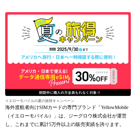
い
ね
！
数
を
読
み
込
み
中
で
す
イエローモバイルの夏の旅得キャンペーン
海外渡航者向けSIMカードの専門ブランド「YellowMobile
（イエローモバイル）」は、ジーグロウ株式会社が運営
し、これまでに累計5万件以上の販売実績を誇ります。