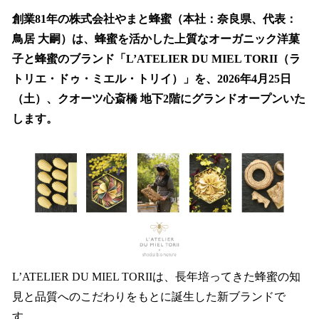
ね
！
創業81年の株式会社やまと蜂蜜（本社：奈良県、代表：
数
鳥居 大嗣）は、蜂蜜を活かした上質なオーガニック洋菓
を
子と蜂蜜のブランド「L’ATELIER DU MIEL TORII（ラ
読
み
トリエ・ドゥ・ミエル・トリイ）」を、2026年4月25日
込
（土）、クオーツ心斎橋 地下2階にグランドオープンいた
み
します。
中
で
す
L’ATELIER DU MIEL TORIIは、長年培ってきた蜂蜜の知
見と品質へのこだわりをもとに誕生した新ブランドで
す。