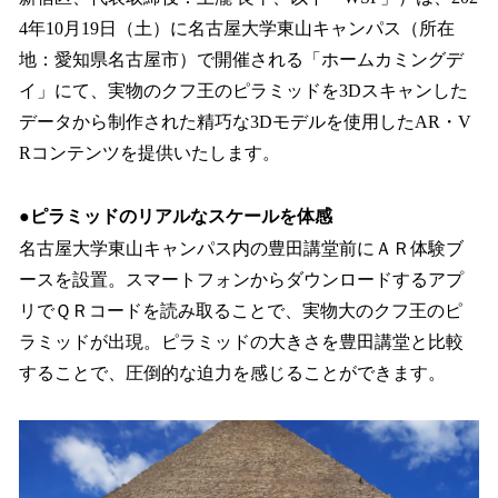
を
4年10月19日（土）に名古屋大学東山キャンパス（所在
読
み
地：愛知県名古屋市）で開催される「ホームカミングデ
込
イ」にて、実物のクフ王のピラミッドを3Dスキャンした
み
データから制作された精巧な3Dモデルを使用したAR・V
中
で
Rコンテンツを提供いたします。
す
●
ピラミッドのリアルなスケールを体感
名古屋大学東山キャンパス内の豊田講堂前にＡＲ体験ブ
ースを設置。スマートフォンからダウンロードするアプ
リでＱＲコードを読み取ることで、実物大のクフ王のピ
ラミッドが出現。ピラミッドの大きさを豊田講堂と比較
することで、圧倒的な迫力を感じることができます。