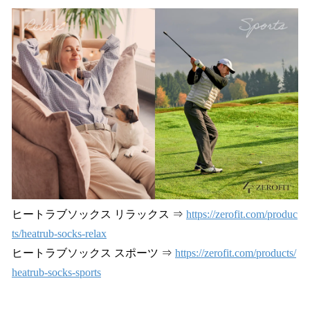
ね
！
数
を
読
み
込
み
中
で
す
ヒートラブソックス リラックス ⇒
https://zerofit.com/produc
ts/heatrub-socks-relax
ヒートラブソックス スポーツ ⇒
https://zerofit.com/products/
heatrub-socks-sports