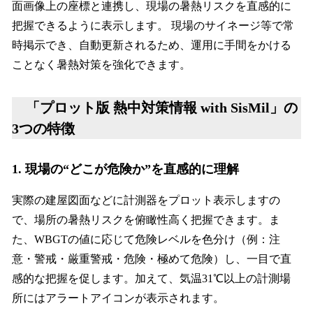
面画像上の座標と連携し、現場の暑熱リスクを直感的に
把握できるように表示します。 現場のサイネージ等で常
時掲示でき、自動更新されるため、運用に手間をかける
ことなく暑熱対策を強化できます。
「プロット版 熱中対策情報 with SisMil」の
3つの特徴
1. 現場の“どこが危険か”を直感的に理解
実際の建屋図面などに計測器をプロット表示しますの
で、場所の暑熱リスクを俯瞰性高く把握できます。ま
た、WBGTの値に応じて危険レベルを色分け（例：注
意・警戒・厳重警戒・危険・極めて危険）し、一目で直
感的な把握を促します。加えて、気温31℃以上の計測場
所にはアラートアイコンが表示されます。