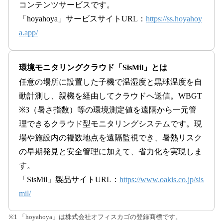
コンテンツサービスです。
「hoyahoya」サービスサイトURL：
https://ss.hoyahoy
a.app/
環境モニタリングクラウド「SisMil」とは
任意の場所に設置した子機で温湿度と黒球温度を自
動計測し、親機を経由してクラウドへ送信。WBGT
※3（暑さ指数）等の環境測定値を遠隔から一元管
理できるクラウド型モニタリングシステムです。現
場や施設内の複数地点を遠隔監視でき、暑熱リスク
の早期発見と安全管理に加えて、省力化を実現しま
す。
「SisMil」製品サイトURL：
https://www.oakis.co.jp/sis
mil/
※1 「hoyahoya」は株式会社オフィスカゴの登録商標です。