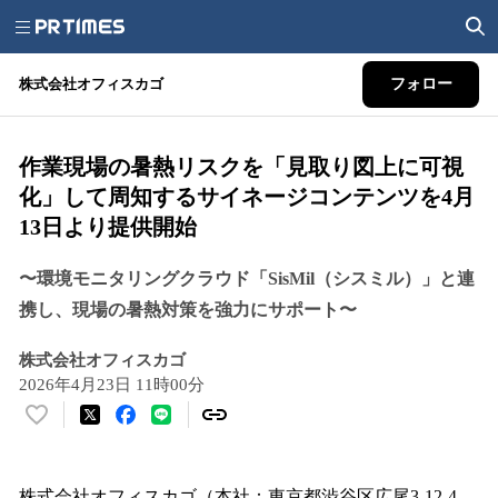
株式会社オフィスカゴ
フォロー
作業現場の暑熱リスクを「見取り図上に可視
化」して周知するサイネージコンテンツを4月
13日より提供開始
〜環境モニタリングクラウド「SisMil（シスミル）」と連
携し、現場の暑熱対策を強力にサポート〜
株式会社オフィスカゴ
2026年4月23日 11時00分
い
い
ね
！
株式会社オフィスカゴ（本社：東京都渋谷区広尾3-12-4、