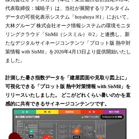
数
代表取締役：城暁子）は、当社が展開するリアルタイム
を
データの可視化表示システム「hoyahoya ※1」において、
読
み
大林グループ 株式会社オーク情報システムの環境モニタ
込
リングクラウド「SisMil（シスミル）※2」と連携し、新
み
たなデジタルサイネージコンテンツ「プロット版 熱中対
中
で
策情報 with SisMil」を2026年4月13日より提供開始いたし
す
ました。
計測した暑さ指数データを「建屋図面や見取り図上に」
可視化できる「プロット版 熱中対策情報 with SisMil」を
リリースいたしました。 どこがどれくらい暑いのかを直
感的に共有できるサイネージコンテンツです。