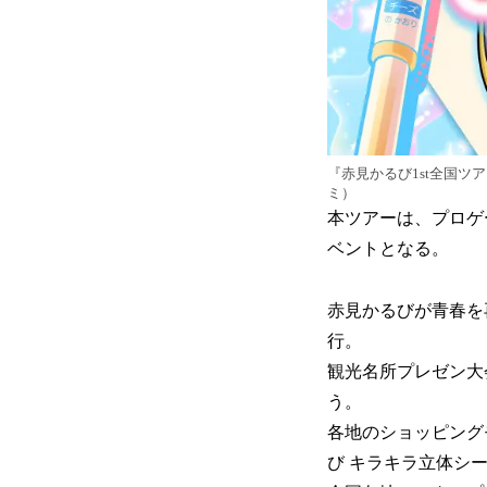
『赤見かるび1st全国ツア
ミ）
本ツアーは、プロゲーミ
ベントとなる。
赤見かるびが青春を
行。
観光名所プレゼン大
う。
各地のショッピング
び キラキラ立体シ