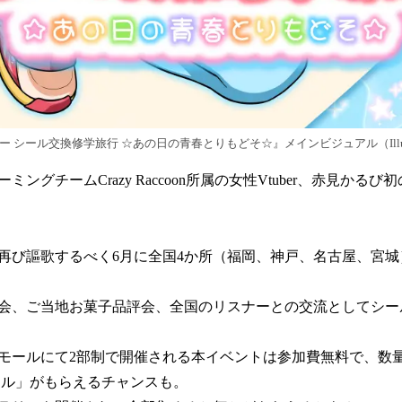
ー シール交換修学旅行 ☆あの日の青春とりもどそ☆』メインビジュアル（Illustra
ングチームCrazy Raccoon所属の女性Vtuber、赤見かる
再び謳歌するべく6月に全国4か所（福岡、神戸、名古屋、宮城
会、ご当地お菓子品評会、全国のリスナーとの交流としてシー
モールにて2部制で開催される本イベントは参加費無料で、数
ール」がもらえるチャンスも。