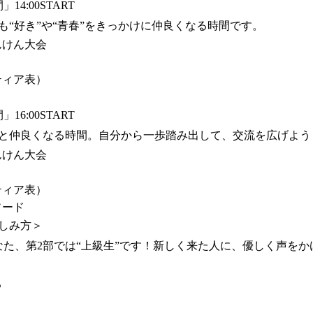
4:00START
も“好き”や“青春”をきっかけに仲良くなる時間です。
んけん大会
ティア表）
6:00START
と仲良くなる時間。自分から一歩踏み出して、交流を広げよう
んけん大会
ティア表）
ソード
しみ方＞
なた、第2部では“上級生”です！新しく来た人に、優しく声を
る