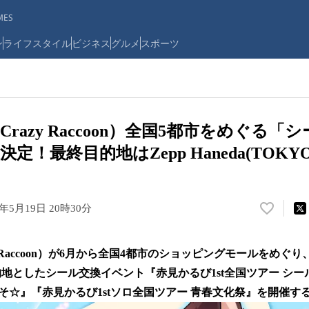
ES
ン
ライフスタイル
ビジネス
グルメ
スポーツ
razy Raccoon）全国5都市をめぐる「
！最終目的地はZepp Haneda(TOKYO
6年5月19日 20時30分
い
い
ね
 Raccoon）が6月から全国4都市のショッピングモールをめぐり、7月
！
数
目的地としたシール交換イベント『赤見かるび1st全国ツアー シー
を
そ☆』『赤見かるび1stソロ全国ツアー 青春文化祭』を開催す
読