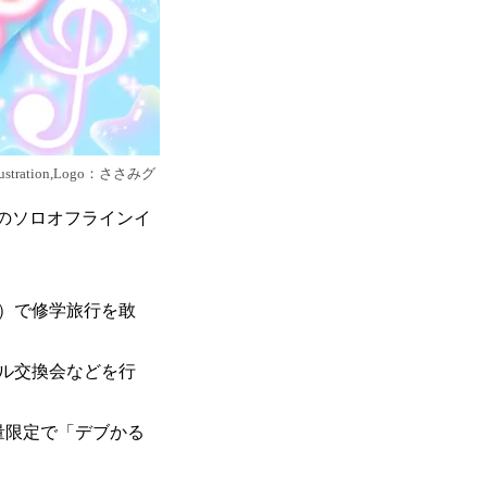
tion,Logo：ささみグ
び初のソロオフラインイ
）で修学旅行を敢
ル交換会などを行
量限定で「デブかる