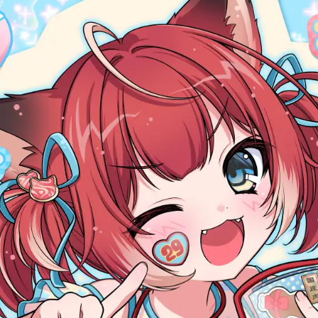
み
込
み
中
で
す