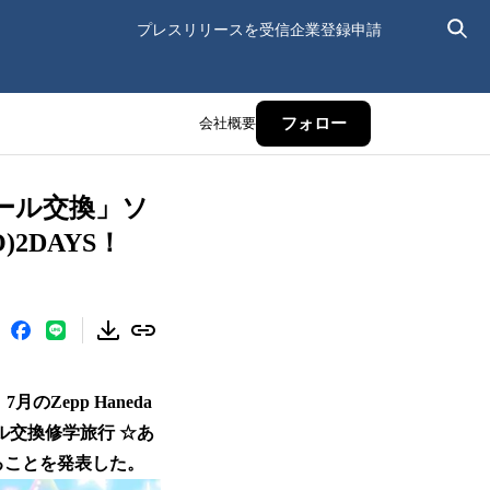
プレスリリースを受信
企業登録申請
会社概要
フォロー
シール交換」ソ
)2DAYS！
のZepp Haneda
ル交換修学旅行 ☆あ
ることを発表した。