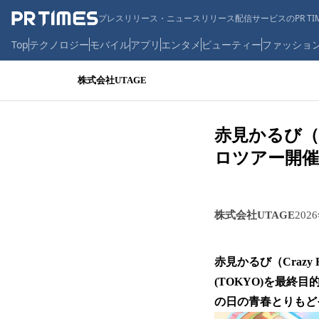
プレスリリース・ニュースリリース配信サービスのPR TIM
Top
テクノロジー
モバイル
アプリ
エンタメ
ビューティー
ファッショ
株式会社UTAGE
赤見かるび（C
ロツアー開催決定
株式会社UTAGE
202
赤見かるび（Crazy
(TOKYO)を最終
の日の青春とりもど