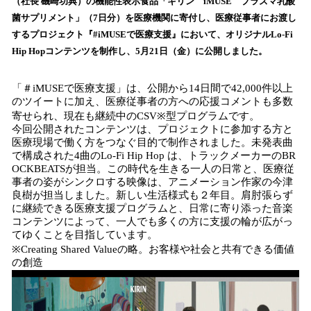
（社長 磯崎功典）の機能性表示食品「キリン iMUSE プラズマ乳酸
読
菌サプリメント」（7日分）を医療機関に寄付し、医療従事者にお渡し
み
するプロジェクト『#iMUSEで医療支援』において、オリジナルLo-Fi
込
Hip Hopコンテンツを制作し、5月21日（金）に公開しました。
み
中
で
「＃iMUSEで医療支援」は、公開から14日間で42,000件以上
す
のツイートに加え、医療従事者の方への応援コメントも多数
寄せられ、現在も継続中のCSV※型プログラムです。
今回公開されたコンテンツは、プロジェクトに参加する方と
医療現場で働く方をつなぐ目的で制作されました。未発表曲
で構成された4曲のLo-Fi Hip Hop は、トラックメーカーのBR
OCKBEATSが担当。この時代を生きる一人の日常と、医療従
事者の姿がシンクロする映像は、アニメーション作家の今津
良樹が担当しました。新しい生活様式も２年目。肩肘張らず
に継続できる医療支援プログラムと、日常に寄り添った音楽
コンテンツによって、一人でも多くの方に支援の輪が広がっ
てゆくことを目指しています。
※Creating Shared Valueの略。お客様や社会と共有できる価値
の創造