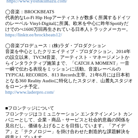
https://www.yoshikiimazu.com/
◯音楽：BROCKBEATS
代表的なLo-Fi Hip Hopアーティストが数多く所属するドイツ
のレーベル Vinyl-Digitalに所属。欧米を中心に昨年Spotifyだ
けでのべ1600万回再生されている日本人トラックメーカー。
https://linktr.ee/brockbeats12/
◯音楽プロデュース：(株)ラダ・プロダクション
音楽を中心としたクリエイティブ・プロダクション。2014年
の設立以来、TVCM音楽、アーティスト・マネージメントか
らインタラクティブ施策まで、「CATCH A MOMENT」一音
一瞬で伝わる表現をミッションに活動。音楽レーベルの
TYP!CAL RECORDS、813 Records主宰。21年6月には日本初
となる360 Reality Audioに特化したスタジオ、山麓丸スタジオ
をローンチ予定。
http://www.laderpro.com/
■フロンテッジについて
フロンテッジはコミュニケーション エンタテインメント カン
パニーとして、企業・商品・サービスと社会的意義の関係を
見出だし、価値を上げることを目指しています。「アイデ
ア」と「テクノロジー」を掛け合わせた創造的な課題解決を
得意としています。