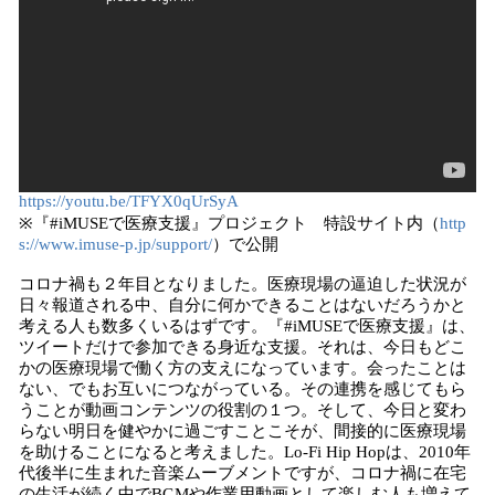
https://youtu.be/TFYX0qUrSyA
※『#iMUSEで医療支援』プロジェクト 特設サイト内（
http
s://www.imuse-p.jp/support/
）で公開
コロナ禍も２年目となりました。医療現場の逼迫した状況が
日々報道される中、自分に何かできることはないだろうかと
考える人も数多くいるはずです。『#iMUSEで医療支援』は、
ツイートだけで参加できる身近な支援。それは、今日もどこ
かの医療現場で働く方の支えになっています。会ったことは
ない、でもお互いにつながっている。その連携を感じてもら
うことが動画コンテンツの役割の１つ。そして、今日と変わ
らない明日を健やかに過ごすことこそが、間接的に医療現場
を助けることになると考えました。Lo-Fi Hip Hopは、2010年
代後半に生まれた音楽ムーブメントですが、コロナ禍に在宅
の生活が続く中でBGMや作業用動画として楽しむ人も増えて