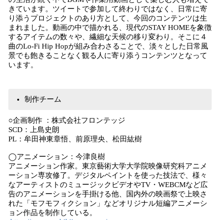
きています。ツイートで参加して終わりではなく、日常に寄
り添うプロジェクトのあり方として、今回のコンテンツは生
まれました。動画の中で描かれる、現代のSTAY HOMEを象徴
するアイテムの数々や、繊細な天候の移り変わり。そこに４
曲のLo-Fi Hip Hopが組み合わさることで、淡々とした日常風
景でも飽きることなく観る人に寄り添うコンテンツとなって
います。
制作チーム
○企画制作 ：株式会社フロンテッジ
SCD：上島史朗
PL：牟田神東章悟、前原理央、松田紘樹
◯アニメーション：今津良樹
アニメーション作家。東京藝術大学大学院映像研究科アニメ
ーション専攻修了。デジタルペイントを使った技法で、様々
なアーティストのミュージックビデオやTV・WEBCMなど広
告のアニメーションを手掛ける他、国内外の映画祭で上映さ
れた「モフモフィクション」などオリジナル短編アニメーシ
ョン作品を制作している。