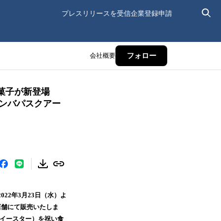
プレスリリースを受信
企業登録申請
会社概要
フォロー
統菓子が新登場
ンバパスクアー
22年3月23日（水）よ
店舗にて販売いたしま
イースター）を祝い食