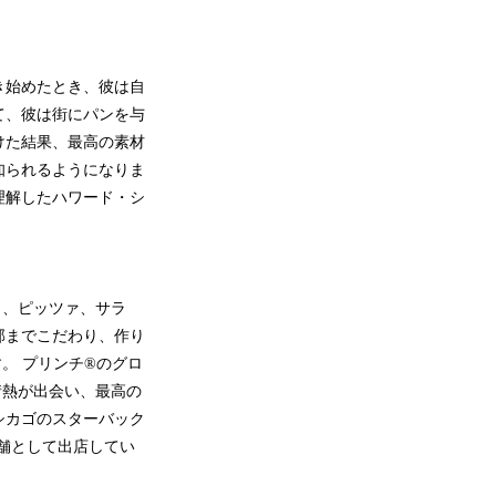
き始めたとき、彼は自
て、彼は街にパンを与
けた結果、最高の素材
知られるようになりま
理解したハワード・シ
ィ、ピッツァ、サラ
部までこだわり、作り
。 プリンチ®のグロ
情熱が出会い、最高の
シカゴのスターバック
舗として出店してい