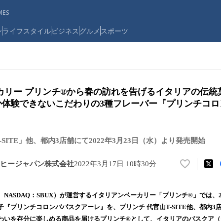
ES
ン
ライフスタイル
ビジネス
グルメ
スポーツ
カリー プリンチ®から春の訪れを告げるイタリアの伝
か体験できないこだわりの3種フレーバー『プリンチコロ
-SITE」他、都内3店舗にて2022年3月23日（水）より発売開始
ヒージャパン株式会社
2022年3月17日 10時30分
い
い
ね
NASDAQ：SBUX）が運営するイタリアンベーカリー「プリンチ®」では、20
！
『プリンチコロンバパスクアーレ』を、プリンチ 代官山T-SITE他、都内3
数
わいを存分に楽しめる商品を届けるプリンチ®として、イタリアのパスクア（
を