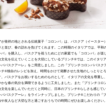
が発祥の地とされる伝統菓子「コロンバ」は、パスクア（イースター
りと並び、春の訪れを告げてくれます。この時期のイタリアでは、平和
ンバ」を購入し、パスクアを祝うためにどの家庭でも「コロンバ」が楽
食文化を伝えていくことを大切にしているプリンチ®では、このイタリ
ンバパスクアーレ』をご用意しました。この『プリンチコロンバパスク
ンチ®独自のレシピを加え、時間をかけて発酵させた生地のしっとりと
す。パスクアをお祝いするためのものとして、イタリアの文化を尊重し
やかな春の気分を満喫できるように工夫しました。また『プリンチコロ
食文化を楽しんでいただくと同時に、日本のプリンチ®らしさも感じてい
ンバパスクアーレ』をラインナップしました。プリンチ®こだわりの『
族や友人など大切な方と過ごすおうちでの時間にぜひお楽しみください