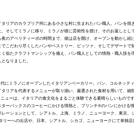
イタリアのカラブリア州にある小さな村に生まれたパン職人。パンを焼
た。そしてミラノに移り、ミラノが彼に芸術性を授け、そのお返しとし
ら夜のアペリティーボの時間まで、彼は店を開け、オーブンを動かし続
までこだわり尽くしたパンやペストリー、ピッツァ、そしてデザートで
よく似たクラフトマンシップを備え、パン職人としての情熱・職人技を
人となりました。
0年代にミラノにオープンしたイタリアンベーカリー。パン、コルネッテ
イタリアを代表するメニューが取り揃い、厳選された食材を用いて、細
メニューは、イタリアの食文化をまるごと体験できる素晴らしいものです
スターバックスのコーヒーにかける情熱と、プリンチ®のパンにかける
ボレーションとして、シアトル、上海、ミラノ、ニューヨーク、東京、
ースタリーへの出店や、日本、シアトル、シカゴ、ニューヨークにて単独店