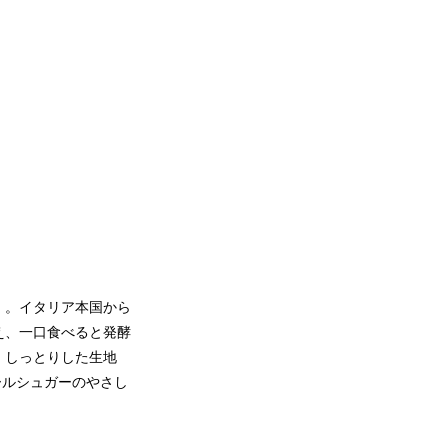
』。イタリア本国から
え、一口食べると発酵
、しっとりした生地
ールシュガーのやさし