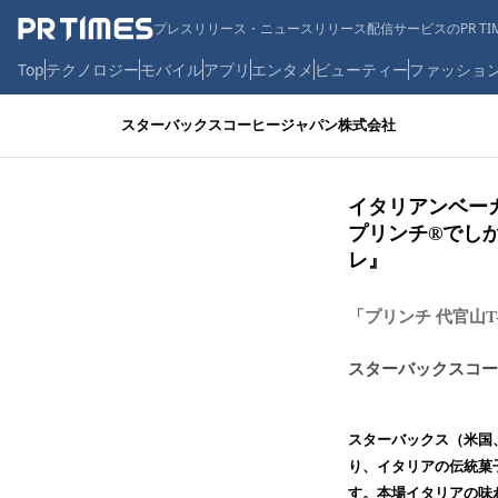
プレスリリース・ニュースリリース配信サービスのPR TIM
Top
テクノロジー
モバイル
アプリ
エンタメ
ビューティー
ファッショ
スターバックスコーヒージャパン株式会社
イタリアンベー
プリンチ®でし
レ』
「プリンチ 代官山T
スターバックスコー
スターバックス（米国、
り、イタリアの伝統菓子
す。本場イタリアの味