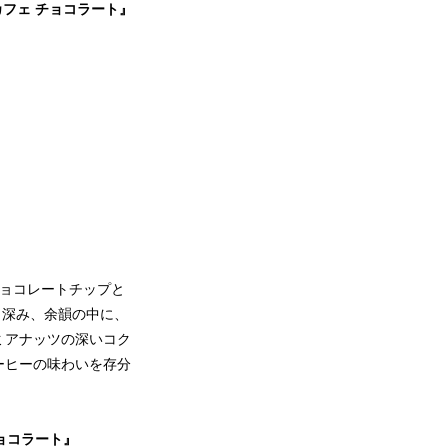
フェ チョコラート』
チョコレートチップと
、深み、余韻の中に、
ミアナッツの深いコク
ーヒーの味わいを存分
ョコラート』